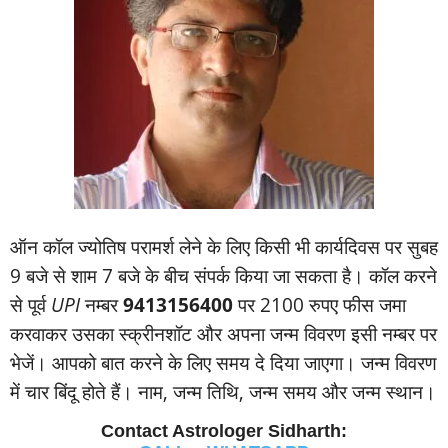
ऑन कॉल ज्‍योतिष परामर्श लेने के लिए किसी भी कार्यदिवस पर सुबह
9 बजे से शाम 7 बजे के बीच संपर्क किया जा सकता है। कॉल करने
से पूर्व
UPI
नम्‍बर
9413156400
पर 2100 रुपए फीस जमा
करवाकर उसका स्‍क्रीनशॉट और अपना जन्‍म विवरण इसी नम्‍बर पर
भेजें। आपको बात करने के लिए समय दे दिया जाएगा। जन्‍म विवरण
में चार बिंदू होते हैं। नाम, जन्‍म तिथि, जन्‍म समय और जन्‍म स्‍थान।
Contact Astrologer Sidharth: