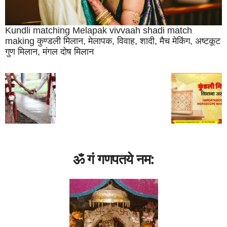
Kundli matching Melapak vivvaah shadi match
making कुण्‍डली मिलान, मेलापक, विवाह, शादी, मैच मेकिंग, अष्‍टकूट
गुण मिलान, मंगल दोष मिलान
ॐ गं गणपतये नम: