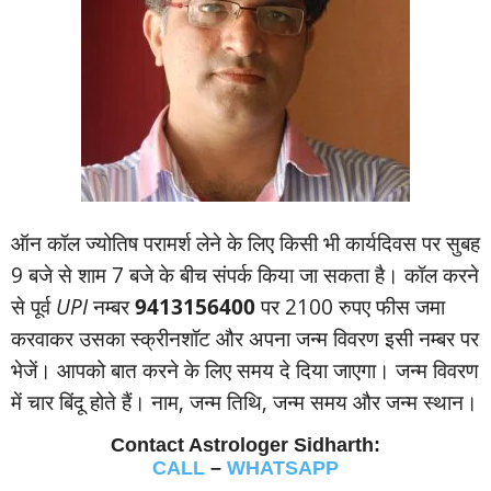
ऑन कॉल ज्‍योतिष परामर्श लेने के लिए किसी भी कार्यदिवस पर सुबह
9 बजे से शाम 7 बजे के बीच संपर्क किया जा सकता है। कॉल करने
से पूर्व
UPI
नम्‍बर
9413156400
पर 2100 रुपए फीस जमा
करवाकर उसका स्‍क्रीनशॉट और अपना जन्‍म विवरण इसी नम्‍बर पर
भेजें। आपको बात करने के लिए समय दे दिया जाएगा। जन्‍म विवरण
में चार बिंदू होते हैं। नाम, जन्‍म तिथि, जन्‍म समय और जन्‍म स्‍थान।
Contact Astrologer Sidharth:
CALL
–
WHATSAPP