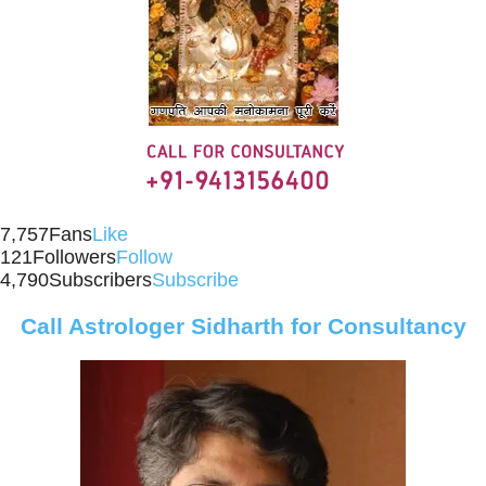
7,757
Fans
Like
121
Followers
Follow
4,790
Subscribers
Subscribe
Call Astrologer Sidharth for Consultancy