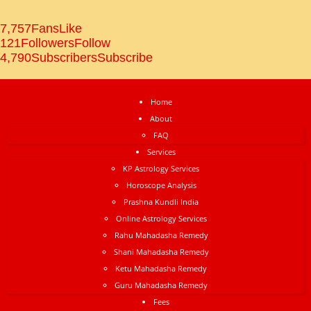
7,757
Fans
Like
121
Followers
Follow
4,790
Subscribers
Subscribe
Home
About
FAQ
Services
KP Astrology Services
Horoscope Analysis
Prashna Kundli India
Online Astrology Services
Rahu Mahadasha Remedy
Shani Mahadasha Remedy
Ketu Mahadasha Remedy
Guru Mahadasha Remedy
Fees