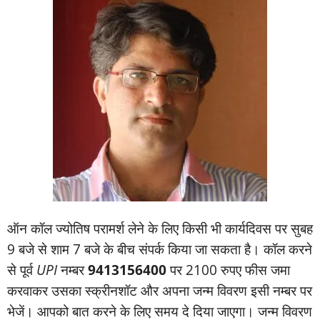
ऑन कॉल ज्‍योतिष परामर्श लेने के लिए किसी भी कार्यदिवस पर सुबह
9 बजे से शाम 7 बजे के बीच संपर्क किया जा सकता है। कॉल करने
से पूर्व
UPI
नम्‍बर
9413156400
पर 2100 रुपए फीस जमा
करवाकर उसका स्‍क्रीनशॉट और अपना जन्‍म विवरण इसी नम्‍बर पर
भेजें। आपको बात करने के लिए समय दे दिया जाएगा। जन्‍म विवरण