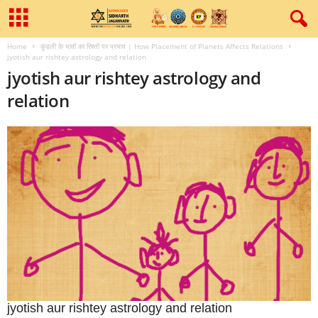
Home
कुंडली के भावों का रिश्तों पर प्रभाव | How Placement of Planets Affects Relations
jyotish aur rishtey astrology and relation
jyotish aur rishtey astrology and
relation
jyotish aur rishtey astrology and relation