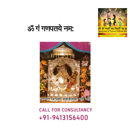
ॐ गं गणपतये नम: