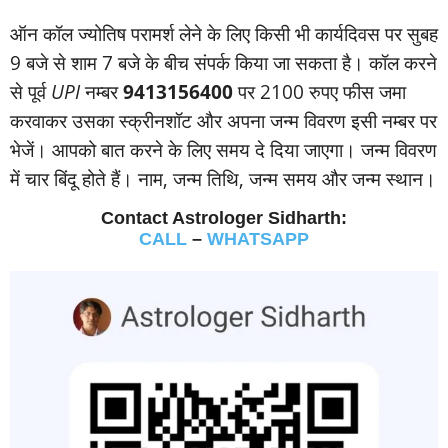
ऑन कॉल ज्‍योतिष परामर्श लेने के लिए किसी भी कार्यदिवस पर सुबह
9 बजे से शाम 7 बजे के बीच संपर्क किया जा सकता है। कॉल करने
से पूर्व
UPI
नम्‍बर
9413156400
पर 2100 रुपए फीस जमा
करवाकर उसका स्‍क्रीनशॉट और अपना जन्‍म विवरण इसी नम्‍बर पर
भेजें। आपको बात करने के लिए समय दे दिया जाएगा। जन्‍म विवरण
में चार बिंदू होते हैं। नाम, जन्‍म तिथि, जन्‍म समय और जन्‍म स्‍थान।
Contact Astrologer Sidharth:
CALL
–
WHATSAPP