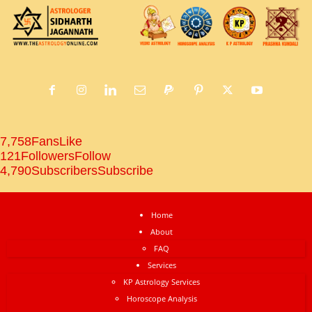
7,758
Fans
Like
121
Followers
Follow
4,790
Subscribers
Subscribe
Home
About
FAQ
Services
KP Astrology Services
Horoscope Analysis