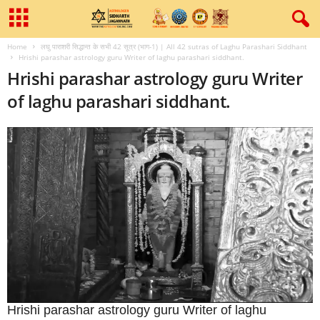
Home
लघु पाराशरी सिद्धान्त के सभी 42 सूत्र (भाग-1) | All 42 sutras of Laghu Parashari Siddhant
Hrishi parashar astrology guru Writer of laghu parashari siddhant.
Hrishi parashar astrology guru Writer
of laghu parashari siddhant.
Hrishi parashar astrology guru Writer of laghu