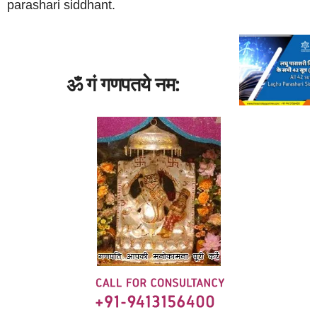
parashari siddhant.
ॐ गं गणपतये नम: