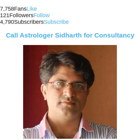
7,758
Fans
Like
121
Followers
Follow
4,790
Subscribers
Subscribe
Call Astrologer Sidharth for Consultancy