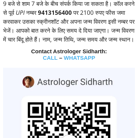
9 बजे से शाम 7 बजे के बीच संपर्क किया जा सकता है। कॉल करने
से पूर्व
UPI
नम्‍बर
9413156400
पर 2100 रुपए फीस जमा
करवाकर उसका स्‍क्रीनशॉट और अपना जन्‍म विवरण इसी नम्‍बर पर
भेजें। आपको बात करने के लिए समय दे दिया जाएगा। जन्‍म विवरण
में चार बिंदू होते हैं। नाम, जन्‍म तिथि, जन्‍म समय और जन्‍म स्‍थान।
Contact Astrologer Sidharth:
CALL
–
WHATSAPP