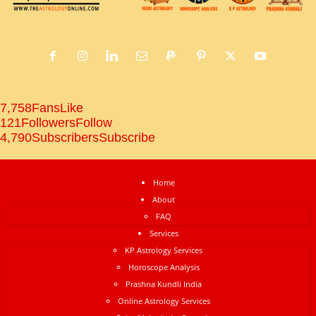
7,758
Fans
Like
121
Followers
Follow
4,790
Subscribers
Subscribe
Home
About
FAQ
Services
KP Astrology Services
Horoscope Analysis
Prashna Kundli India
Online Astrology Services