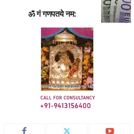
ॐ गं गणपतये नम: