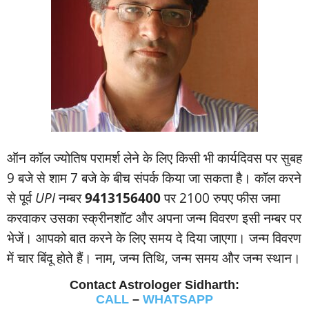
ऑन कॉल ज्‍योतिष परामर्श लेने के लिए किसी भी कार्यदिवस पर सुबह
9 बजे से शाम 7 बजे के बीच संपर्क किया जा सकता है। कॉल करने
से पूर्व
UPI
नम्‍बर
9413156400
पर 2100 रुपए फीस जमा
करवाकर उसका स्‍क्रीनशॉट और अपना जन्‍म विवरण इसी नम्‍बर पर
भेजें। आपको बात करने के लिए समय दे दिया जाएगा। जन्‍म विवरण
में चार बिंदू होते हैं। नाम, जन्‍म तिथि, जन्‍म समय और जन्‍म स्‍थान।
Contact Astrologer Sidharth:
CALL
–
WHATSAPP