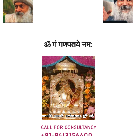
ॐ गं गणपतये नम: