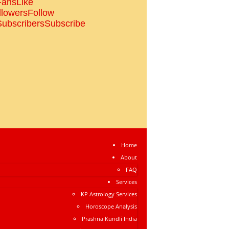
Fans
Like
llowers
Follow
Subscribers
Subscribe
Home
About
FAQ
Services
KP Astrology Services
Horoscope Analysis
Prashna Kundli India