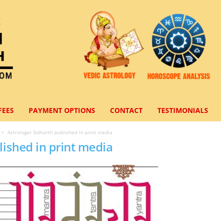
FEES
PAYMENT OPTIONS
CONTACT
TESTIMONIALS
Astrologer Sidharth published in print media
lished in print media