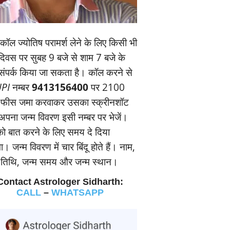
ॉल ज्‍योतिष परामर्श लेने के लिए किसी भी
यदिवस पर सुबह 9 बजे से शाम 7 बजे के
संपर्क किया जा सकता है। कॉल करने से
PI
नम्‍बर
9413156400
पर 2100
 फीस जमा करवाकर उसका स्‍क्रीनशॉट
पना जन्‍म विवरण इसी नम्‍बर पर भेजें।
 बात करने के लिए समय दे दिया
। जन्‍म विवरण में चार बिंदू होते हैं। नाम,
म तिथि, जन्‍म समय और जन्‍म स्‍थान।
Contact Astrologer Sidharth:
CALL
–
WHATSAPP