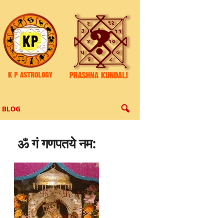
BLOG
ॐ गं गणपतये नम: