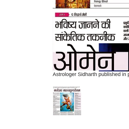
d
h
a
r
t
h
Astrologer Sidharth published in