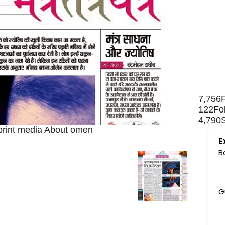
7,756
122
Fo
4,790
 print media About omen
E
B
Gu