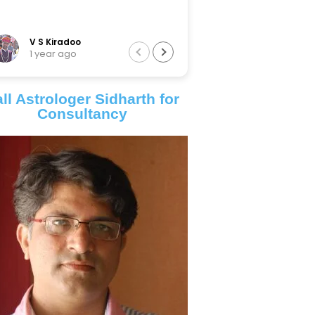
V S Kiradoo
Tarun Sir
1 year ago
6 years ago
ll Astrologer Sidharth for
Consultancy