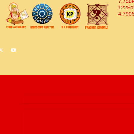
7,756
122
Fo
4,790