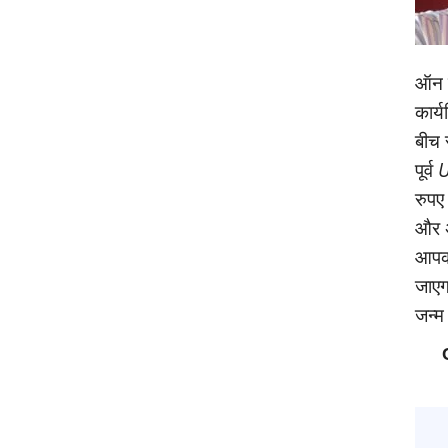
ऑन क
कार्
बीच 
पूर्व
U
रुपए
और अ
आपको
जाएगा
जन्‍