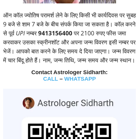
ऑन कॉल ज्‍योतिष परामर्श लेने के लिए किसी भी कार्यदिवस पर सुबह
9 बजे से शाम 7 बजे के बीच संपर्क किया जा सकता है। कॉल करने
से पूर्व
UPI
नम्‍बर
9413156400
पर 2100 रुपए फीस जमा
करवाकर उसका स्‍क्रीनशॉट और अपना जन्‍म विवरण इसी नम्‍बर पर
भेजें। आपको बात करने के लिए समय दे दिया जाएगा। जन्‍म विवरण
में चार बिंदू होते हैं। नाम, जन्‍म तिथि, जन्‍म समय और जन्‍म स्‍थान।
Contact Astrologer Sidharth:
CALL
–
WHATSAPP