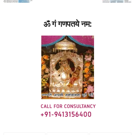
ॐ गं गणपतये नम: