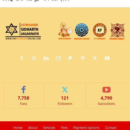
7,758
121
4,790
Fans
Followers
Subscribers
Home
About
Services
Fees
Payment options
Contact