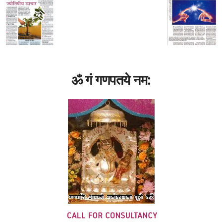
ॐ गं गणपतये नम: