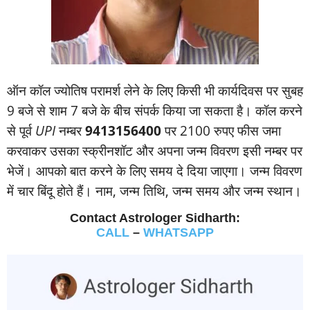
ऑन कॉल ज्‍योतिष परामर्श लेने के लिए किसी भी कार्यदिवस पर सुबह
9 बजे से शाम 7 बजे के बीच संपर्क किया जा सकता है। कॉल करने
से पूर्व
UPI
नम्‍बर
9413156400
पर 2100 रुपए फीस जमा
करवाकर उसका स्‍क्रीनशॉट और अपना जन्‍म विवरण इसी नम्‍बर पर
भेजें। आपको बात करने के लिए समय दे दिया जाएगा। जन्‍म विवरण
में चार बिंदू होते हैं। नाम, जन्‍म तिथि, जन्‍म समय और जन्‍म स्‍थान।
Contact Astrologer Sidharth:
CALL
–
WHATSAPP