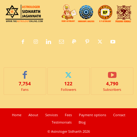
7,754
122
4,790
Fans
Followers
Subscribers
Home
About
Services
Fees
Payment options
Contact
Testimonials
Blog
© Astrologer Sidharth 2026