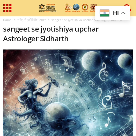
HI
Home
संगीत से ज्‍योतिषीय उपचार
sangeet se jyotishiya upchar Astrologer Sidharth
sangeet se jyotishiya upchar
Astrologer Sidharth