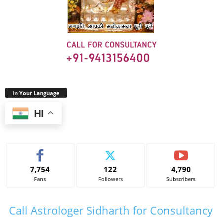
In Your Language
HI
7,754
122
4,790
Fans
Followers
Subscribers
Call Astrologer Sidharth for Consultancy