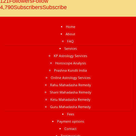
121
Followers
Follow
4,790
Subscribers
Subscribe
Home
About
FAQ
Services
KP Astrology Services
Horoscope Analysis
Prashna Kundli India
Online Astrology Services
Rahu Mahadasha Remedy
Shani Mahadasha Remedy
Ketu Mahadasha Remedy
Guru Mahadasha Remedy
Fees
Payment options
Contact
Testimonials