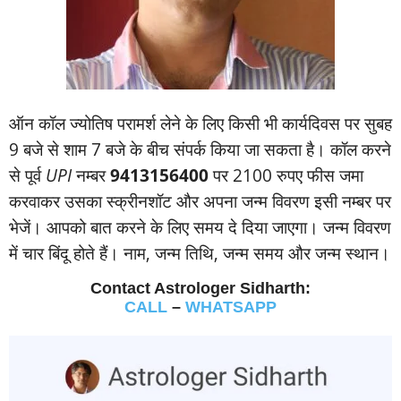
ऑन कॉल ज्‍योतिष परामर्श लेने के लिए किसी भी कार्यदिवस पर सुबह
9 बजे से शाम 7 बजे के बीच संपर्क किया जा सकता है। कॉल करने
से पूर्व
UPI
नम्‍बर
9413156400
पर 2100 रुपए फीस जमा
करवाकर उसका स्‍क्रीनशॉट और अपना जन्‍म विवरण इसी नम्‍बर पर
भेजें। आपको बात करने के लिए समय दे दिया जाएगा। जन्‍म विवरण
में चार बिंदू होते हैं। नाम, जन्‍म तिथि, जन्‍म समय और जन्‍म स्‍थान।
Contact Astrologer Sidharth:
CALL
–
WHATSAPP