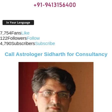
In Your Language
7,754
Fans
Like
122
Followers
Follow
4,790
Subscribers
Subscribe
Call Astrologer Sidharth for Consultancy