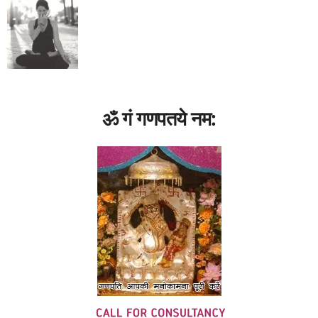
ॐ गं गणपतये नम: