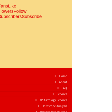
Fans
Like
llowers
Follow
Subscribers
Subscribe
Home
About
FAQ
Services
KP Astrology Services
Horoscope Analysis
Prashna Kundli India