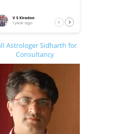
radoo
Tarun Sir
 ago
6 years ago
ll Astrologer Sidharth for
Consultancy