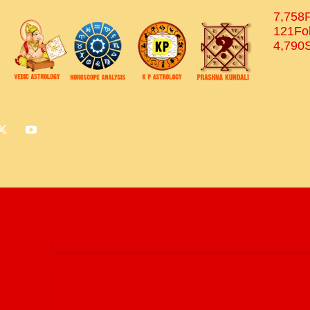
7,758
121
Fo
4,790