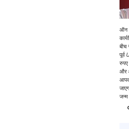
ऑन क
कार्
बीच 
पूर्व
U
रुपए
और अ
आपको
जाएगा
जन्‍