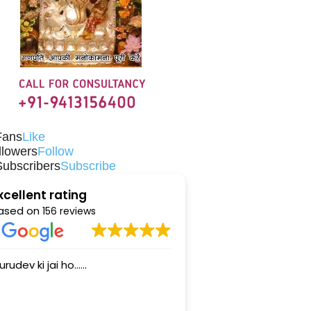
Fans
Like
llowers
Follow
Subscribers
Subscribe
xcellent rating
ased on
156 reviews
o......
sidharth ji is a very nice person.