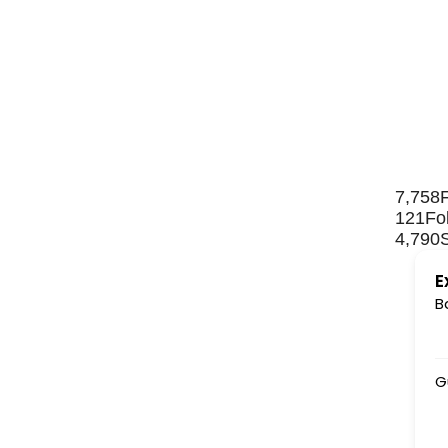
7,758
121
Fo
4,790
E
B
Gurudev ki jai h