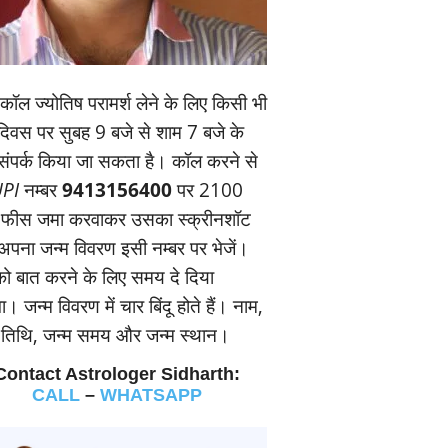
ॉल ज्‍योतिष परामर्श लेने के लिए किसी भी
यदिवस पर सुबह 9 बजे से शाम 7 बजे के
संपर्क किया जा सकता है। कॉल करने से
PI
नम्‍बर
9413156400
पर 2100
 फीस जमा करवाकर उसका स्‍क्रीनशॉट
पना जन्‍म विवरण इसी नम्‍बर पर भेजें।
 बात करने के लिए समय दे दिया
। जन्‍म विवरण में चार बिंदू होते हैं। नाम,
म तिथि, जन्‍म समय और जन्‍म स्‍थान।
Contact Astrologer Sidharth:
CALL
–
WHATSAPP