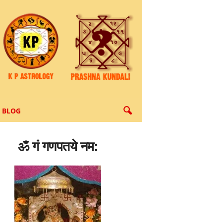
BLOG
ॐ गं गणपतये नम: