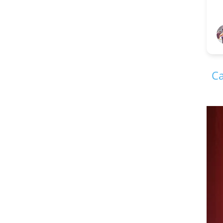
V S Ki
1 year
Ca