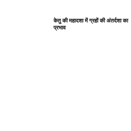
d
h
a
केतु की महादशा में ग्रहों की अंतर्दशा का
r
प्रभाव
t
h