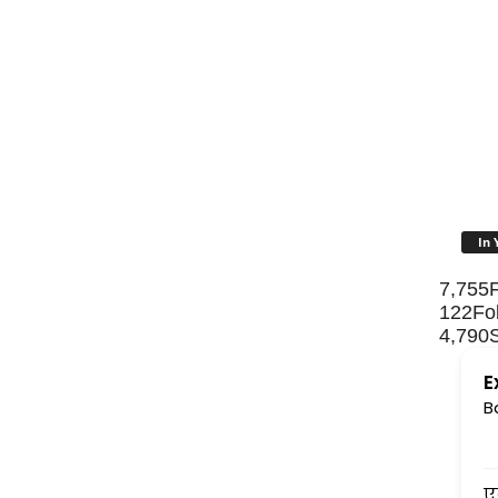
In 
7,755
122
Fo
4,790
E
B
एक