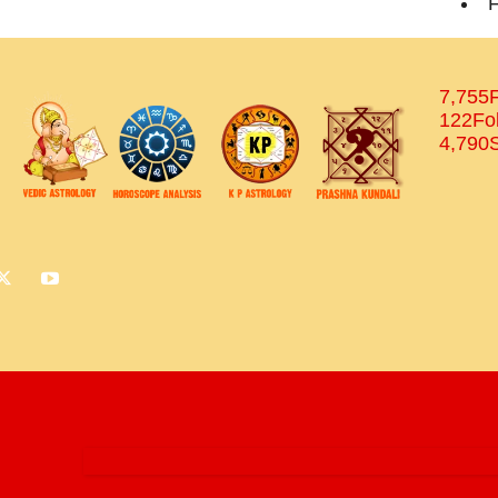
F
7,755
122
Fo
4,790