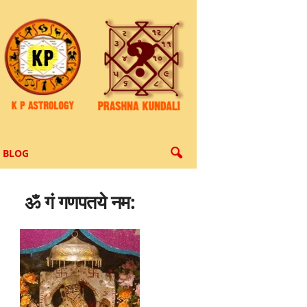
BLOG
ॐ गं गणपतये नम: