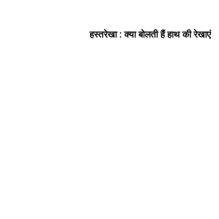
d
h
a
हस्‍तरेखा : क्‍या बोलती हैं हाथ की रेखाएं
r
t
h