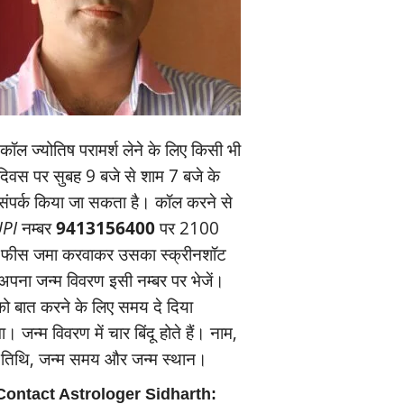
ॉल ज्‍योतिष परामर्श लेने के लिए किसी भी
यदिवस पर सुबह 9 बजे से शाम 7 बजे के
संपर्क किया जा सकता है। कॉल करने से
PI
नम्‍बर
9413156400
पर 2100
 फीस जमा करवाकर उसका स्‍क्रीनशॉट
पना जन्‍म विवरण इसी नम्‍बर पर भेजें।
 बात करने के लिए समय दे दिया
। जन्‍म विवरण में चार बिंदू होते हैं। नाम,
म तिथि, जन्‍म समय और जन्‍म स्‍थान।
Contact Astrologer Sidharth: