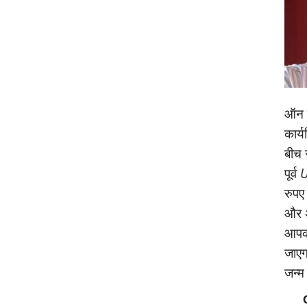
ऑन क
कार्
बीच 
पूर्व
U
रुपए
और अ
आपको
जाएगा
जन्‍