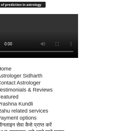
 of prediction in astrology
Home
strologer Sidharth
ontact Astrologer
estimonials & Reviews
eatured
rashna Kundli
ahu related services
ayment options
नलाइन सेवा कैसे प्राप्‍त करें