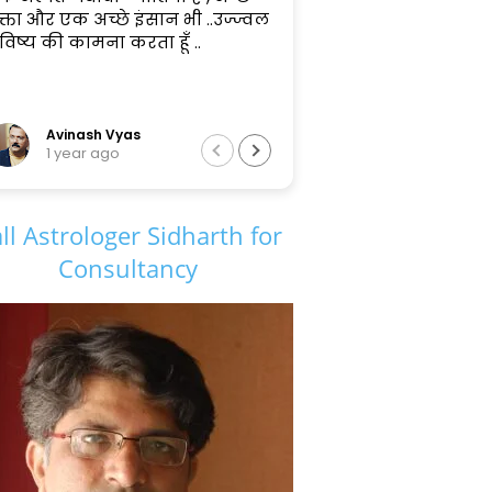
क्ता और एक अच्छे इंसान भी ..उज्ज्वल
Very good and smart
विष्य की कामना करता हूँ ..
Handsome man 👨
Very smart in astrolo
experience of astrol
Read more
many years
He is a good Journali
Avinash Vyas
1 year ago
1 year ago
to all over 🇮🇳 india
ll Astrologer Sidharth for
Consultancy