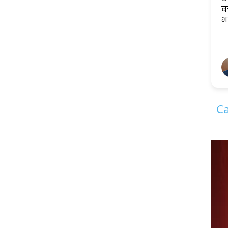
व
भ
Ca