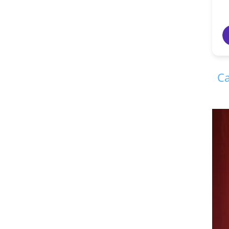
vikas agrawal
7 years ago
Ca