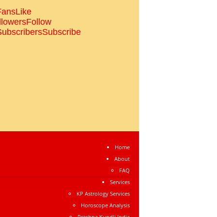
Fans
Like
llowers
Follow
Subscribers
Subscribe
Home
About
FAQ
Services
KP Astrology Services
Horoscope Analysis
Prashna Kundli India