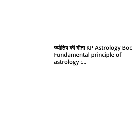
d
h
a
r
t
h
ज्‍योतिष की गीता KP Astrology Bo
Fundamental principle of
astrology :...