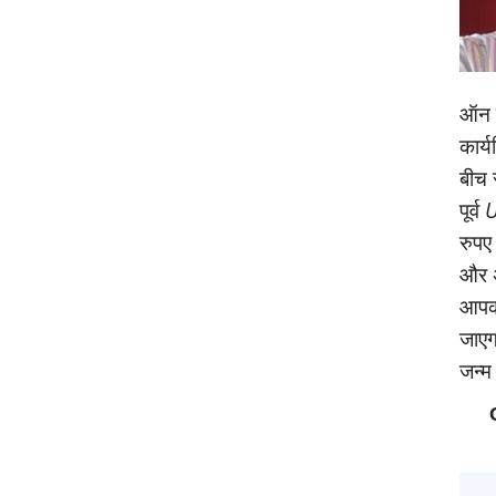
ऑन क
कार्
बीच 
पूर्व
U
रुपए
और अ
आपको
जाएगा
जन्‍