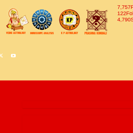
7,757
122
Fo
4,790