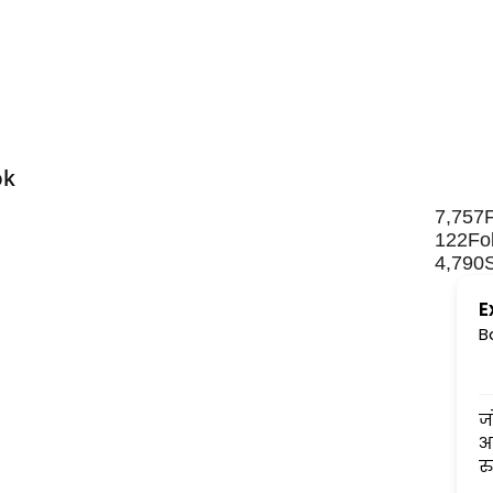
ok
7,757
122
Fo
4,790
E
B
जोशी जी जादूगर हैं. बहुत ही सट
आकलन होता है इनका. चमत्का
रुप से सब हाल बता देते हैं.