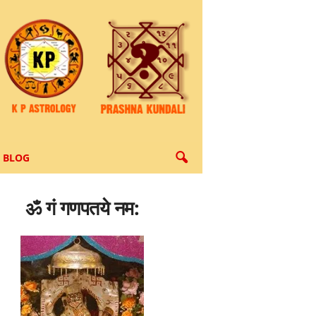
BLOG
ॐ गं गणपतये नम: