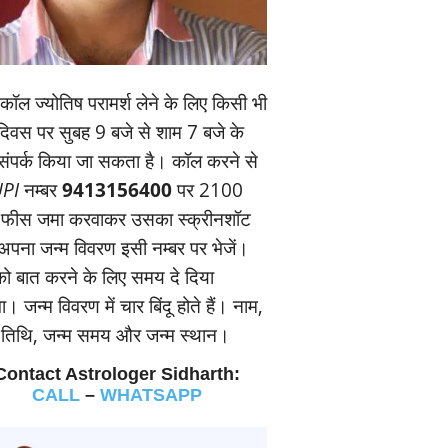
ॉल ज्‍योतिष परामर्श लेने के लिए किसी भी
यदिवस पर सुबह 9 बजे से शाम 7 बजे के
संपर्क किया जा सकता है। कॉल करने से
PI
नम्‍बर
9413156400
पर 2100
 फीस जमा करवाकर उसका स्‍क्रीनशॉट
पना जन्‍म विवरण इसी नम्‍बर पर भेजें।
 बात करने के लिए समय दे दिया
। जन्‍म विवरण में चार बिंदू होते हैं। नाम,
म तिथि, जन्‍म समय और जन्‍म स्‍थान।
Contact Astrologer Sidharth:
CALL
–
WHATSAPP