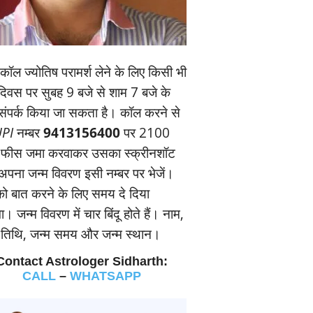
ॉल ज्‍योतिष परामर्श लेने के लिए किसी भी
यदिवस पर सुबह 9 बजे से शाम 7 बजे के
संपर्क किया जा सकता है। कॉल करने से
PI
नम्‍बर
9413156400
पर 2100
 फीस जमा करवाकर उसका स्‍क्रीनशॉट
पना जन्‍म विवरण इसी नम्‍बर पर भेजें।
 बात करने के लिए समय दे दिया
। जन्‍म विवरण में चार बिंदू होते हैं। नाम,
म तिथि, जन्‍म समय और जन्‍म स्‍थान।
Contact Astrologer Sidharth:
CALL
–
WHATSAPP