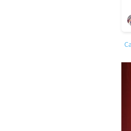
V S Kiradoo
1 year ago
Ca