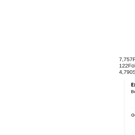
7,757
122
Fo
4,790
E
B
Gurudev ki jai ho......