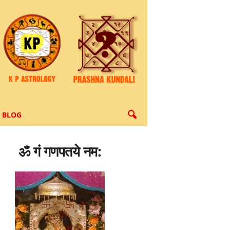
BLOG
ॐ गं गणपतये नम: