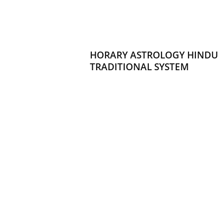
d
h
a
r
t
HORARY ASTROLOGY HINDU
h
TRADITIONAL SYSTEM