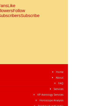
Fans
Like
llowers
Follow
Subscribers
Subscribe
Home
About
FAQ
Services
KP Astrology Services
Horoscope Analysis
Prashna Kundli India