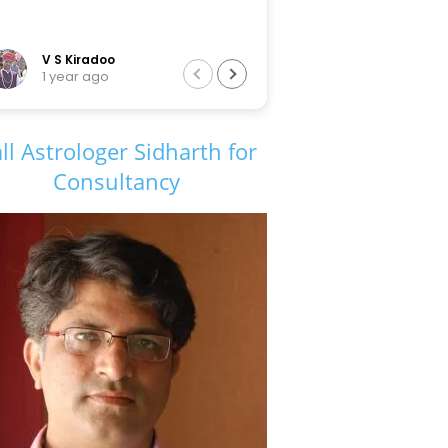
Tarun Sir
6 years ago
ll Astrologer Sidharth for
Consultancy