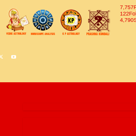
7,757
122
Fo
4,790