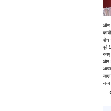
ऑन क
कार्
बीच 
पूर्व
U
रुपए
और अ
आपको
जाएगा
जन्‍