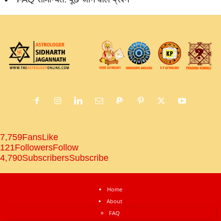
7,759
Fans
Like
121
Followers
Follow
4,790
Subscribers
Subscribe
Home
About
FAQ