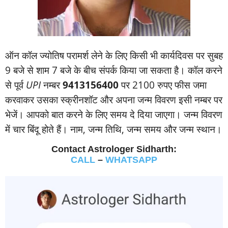
ऑन कॉल ज्‍योतिष परामर्श लेने के लिए किसी भी कार्यदिवस पर सुबह
9 बजे से शाम 7 बजे के बीच संपर्क किया जा सकता है। कॉल करने
से पूर्व
UPI
नम्‍बर
9413156400
पर 2100 रुपए फीस जमा
करवाकर उसका स्‍क्रीनशॉट और अपना जन्‍म विवरण इसी नम्‍बर पर
भेजें। आपको बात करने के लिए समय दे दिया जाएगा। जन्‍म विवरण
में चार बिंदू होते हैं। नाम, जन्‍म तिथि, जन्‍म समय और जन्‍म स्‍थान।
Contact Astrologer Sidharth:
CALL
–
WHATSAPP