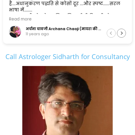
हैं....अंधानुकरण पद्धति से कोसों दूर ....और स्पष्ट.......सरल
भाषा में......
एक सुलझी सोच के मालिक सिद्धार्थ जी पिछली और
Read more
अगली दोनों पीढ़ियों के सामंजस्य को बनाए रखने में
सफल है,और इसलिए मैं इनकी कायल हूँ.......
अर्चना चावजी Archana Chaoji (मायरा की नानी)
11 years ago
Call Astrologer Sidharth for Consultancy