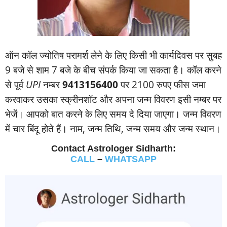
ऑन कॉल ज्‍योतिष परामर्श लेने के लिए किसी भी कार्यदिवस पर सुबह
9 बजे से शाम 7 बजे के बीच संपर्क किया जा सकता है। कॉल करने
से पूर्व
UPI
नम्‍बर
9413156400
पर 2100 रुपए फीस जमा
करवाकर उसका स्‍क्रीनशॉट और अपना जन्‍म विवरण इसी नम्‍बर पर
भेजें। आपको बात करने के लिए समय दे दिया जाएगा। जन्‍म विवरण
में चार बिंदू होते हैं। नाम, जन्‍म तिथि, जन्‍म समय और जन्‍म स्‍थान।
Contact Astrologer Sidharth:
CALL
–
WHATSAPP