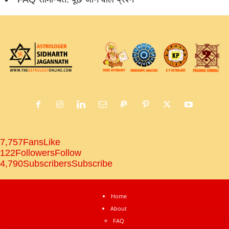
7,757
Fans
Like
122
Followers
Follow
4,790
Subscribers
Subscribe
Home
About
FAQ