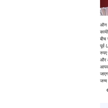
ऑन क
कार्
बीच 
पूर्व
U
रुपए
और अ
आपको
जाएगा
जन्‍