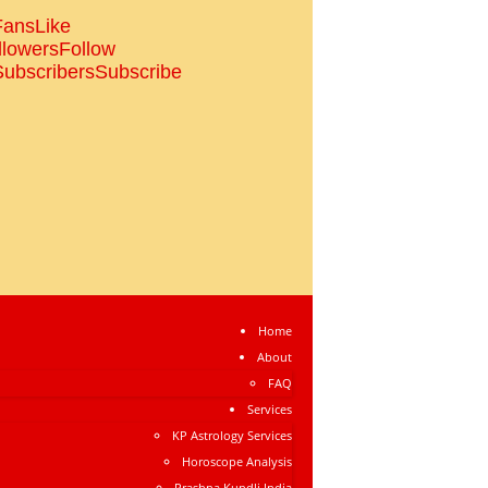
Fans
Like
llowers
Follow
Subscribers
Subscribe
Home
About
FAQ
Services
KP Astrology Services
Horoscope Analysis
Prashna Kundli India