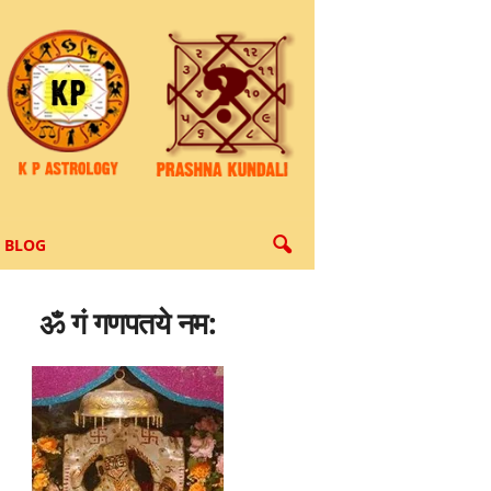
BLOG
ॐ गं गणपतये नम: