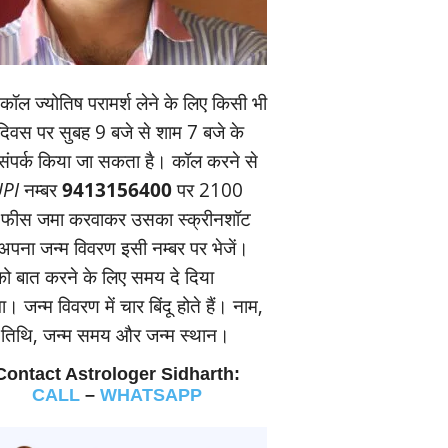
ॉल ज्‍योतिष परामर्श लेने के लिए किसी भी
यदिवस पर सुबह 9 बजे से शाम 7 बजे के
संपर्क किया जा सकता है। कॉल करने से
PI
नम्‍बर
9413156400
पर 2100
 फीस जमा करवाकर उसका स्‍क्रीनशॉट
पना जन्‍म विवरण इसी नम्‍बर पर भेजें।
 बात करने के लिए समय दे दिया
। जन्‍म विवरण में चार बिंदू होते हैं। नाम,
म तिथि, जन्‍म समय और जन्‍म स्‍थान।
Contact Astrologer Sidharth:
CALL
–
WHATSAPP