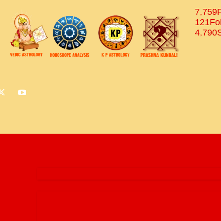
7,759
121
Fo
4,790