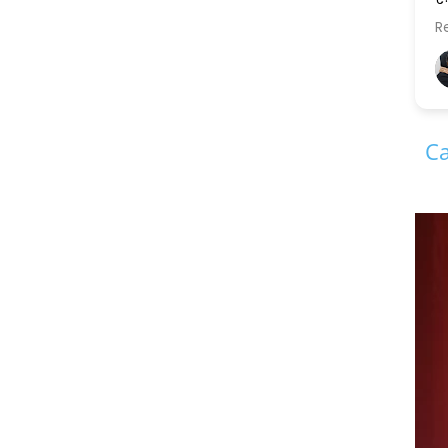
....और स्पष्ट.......सरल भाषा में.
Read more
एक सुलझी सोच के मालिक स
जी पिछली और अगली दोनों 
अर्चना चावजी Archana Chaoji (मायरा की नानी)
11 years ago
सामंजस्य को बनाए रखने 
है,और इसलिए मैं इनकी कायल 
Ca