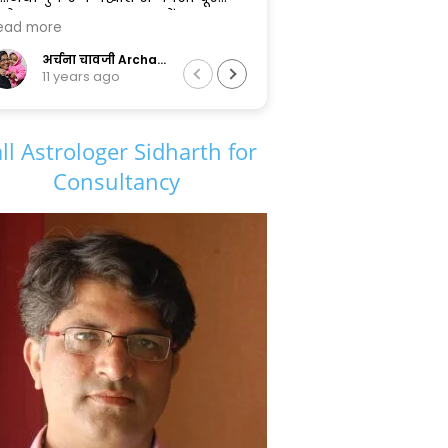
.....
and impactful. I appreciate how
Read more
िद्धार्थ
your guidance illuminates clarity
पीढ़ियों के
and hope, making life's journey
Divekananda Vidyarthi
1 year ago
में सफल
smoother and more meaningful.
हूँ.......
Thank you so much!🙏🙏🙏
ll Astrologer Sidharth for
Consultancy