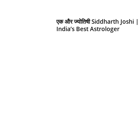
d
h
a
एक और ज्‍योतिषी Siddharth Joshi 
r
India’s Best Astrologer
t
h