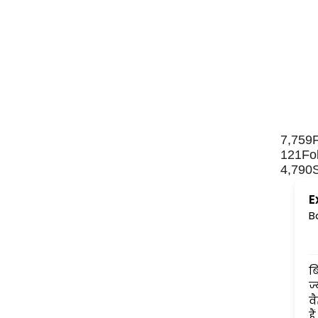
|
7,759
121
Fo
4,790
E
B
बिना किसी लॉग-लपेट के
ज्योतिषीय आलेख पढ़ती आई ह
वैज्ञानिक तथ्यों पर आधारि
हैं....अंधानुकरण पद्धति से क