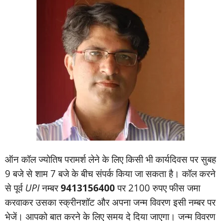
ऑन कॉल ज्‍योतिष परामर्श लेने के लिए किसी भी कार्यदिवस पर सुबह
9 बजे से शाम 7 बजे के बीच संपर्क किया जा सकता है। कॉल करने
से पूर्व
UPI
नम्‍बर
9413156400
पर 2100 रुपए फीस जमा
करवाकर उसका स्‍क्रीनशॉट और अपना जन्‍म विवरण इसी नम्‍बर पर
भेजें। आपको बात करने के लिए समय दे दिया जाएगा। जन्‍म विवरण