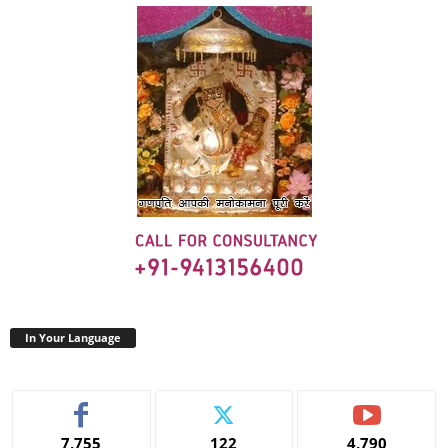
In Your Language
7,755
122
4,790