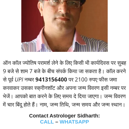
ऑन कॉल ज्‍योतिष परामर्श लेने के लिए किसी भी कार्यदिवस पर सुबह
9 बजे से शाम 7 बजे के बीच संपर्क किया जा सकता है। कॉल करने
से पूर्व
UPI
नम्‍बर
9413156400
पर 2100 रुपए फीस जमा
करवाकर उसका स्‍क्रीनशॉट और अपना जन्‍म विवरण इसी नम्‍बर पर
भेजें। आपको बात करने के लिए समय दे दिया जाएगा। जन्‍म विवरण
में चार बिंदू होते हैं। नाम, जन्‍म तिथि, जन्‍म समय और जन्‍म स्‍थान।
Contact Astrologer Sidharth:
CALL
–
WHATSAPP