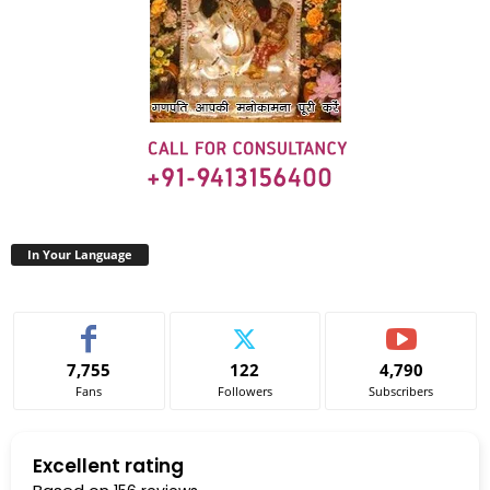
In Your Language
7,755
122
4,790
Fans
Followers
Subscribers
Excellent rating