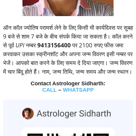
ऑन कॉल ज्‍योतिष परामर्श लेने के लिए किसी भी कार्यदिवस पर सुबह
9 बजे से शाम 7 बजे के बीच संपर्क किया जा सकता है। कॉल करने
से पूर्व
UPI
नम्‍बर
9413156400
पर 2100 रुपए फीस जमा
करवाकर उसका स्‍क्रीनशॉट और अपना जन्‍म विवरण इसी नम्‍बर पर
भेजें। आपको बात करने के लिए समय दे दिया जाएगा। जन्‍म विवरण
में चार बिंदू होते हैं। नाम, जन्‍म तिथि, जन्‍म समय और जन्‍म स्‍थान।
Contact Astrologer Sidharth:
CALL
–
WHATSAPP