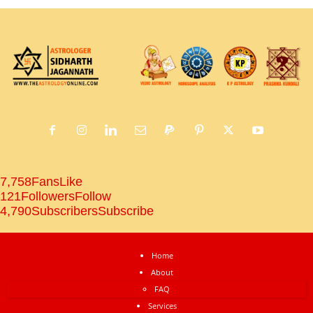
7,758
Fans
Like
121
Followers
Follow
4,790
Subscribers
Subscribe
Home
About
FAQ
Services