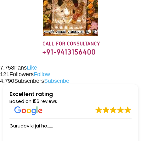
7,758
Fans
Like
121
Followers
Follow
4,790
Subscribers
Subscribe
Excellent rating
Based on
156 reviews
Gurudev ki jai ho......