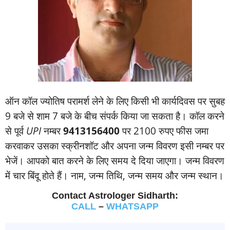
ऑन कॉल ज्‍योतिष परामर्श लेने के लिए किसी भी कार्यदिवस पर सुबह
9 बजे से शाम 7 बजे के बीच संपर्क किया जा सकता है। कॉल करने
से पूर्व
UPI
नम्‍बर
9413156400
पर 2100 रुपए फीस जमा
करवाकर उसका स्‍क्रीनशॉट और अपना जन्‍म विवरण इसी नम्‍बर पर
भेजें। आपको बात करने के लिए समय दे दिया जाएगा। जन्‍म विवरण
में चार बिंदू होते हैं। नाम, जन्‍म तिथि, जन्‍म समय और जन्‍म स्‍थान।
Contact Astrologer Sidharth:
CALL
–
WHATSAPP