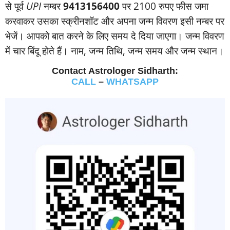
से पूर्व
UPI
नम्‍बर
9413156400
पर 2100 रुपए फीस जमा
करवाकर उसका स्‍क्रीनशॉट और अपना जन्‍म विवरण इसी नम्‍बर पर
भेजें। आपको बात करने के लिए समय दे दिया जाएगा। जन्‍म विवरण
में चार बिंदू होते हैं। नाम, जन्‍म तिथि, जन्‍म समय और जन्‍म स्‍थान।
Contact Astrologer Sidharth:
CALL
–
WHATSAPP