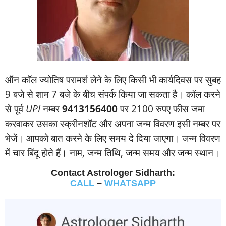
ऑन कॉल ज्‍योतिष परामर्श लेने के लिए किसी भी कार्यदिवस पर सुबह
9 बजे से शाम 7 बजे के बीच संपर्क किया जा सकता है। कॉल करने
से पूर्व
UPI
नम्‍बर
9413156400
पर 2100 रुपए फीस जमा
करवाकर उसका स्‍क्रीनशॉट और अपना जन्‍म विवरण इसी नम्‍बर पर
भेजें। आपको बात करने के लिए समय दे दिया जाएगा। जन्‍म विवरण
में चार बिंदू होते हैं। नाम, जन्‍म तिथि, जन्‍म समय और जन्‍म स्‍थान।
Contact Astrologer Sidharth:
CALL
–
WHATSAPP