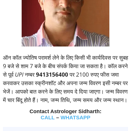
ऑन कॉल ज्‍योतिष परामर्श लेने के लिए किसी भी कार्यदिवस पर सुबह
9 बजे से शाम 7 बजे के बीच संपर्क किया जा सकता है। कॉल करने
से पूर्व
UPI
नम्‍बर
9413156400
पर 2100 रुपए फीस जमा
करवाकर उसका स्‍क्रीनशॉट और अपना जन्‍म विवरण इसी नम्‍बर पर
भेजें। आपको बात करने के लिए समय दे दिया जाएगा। जन्‍म विवरण
में चार बिंदू होते हैं। नाम, जन्‍म तिथि, जन्‍म समय और जन्‍म स्‍थान।
Contact Astrologer Sidharth:
CALL
–
WHATSAPP