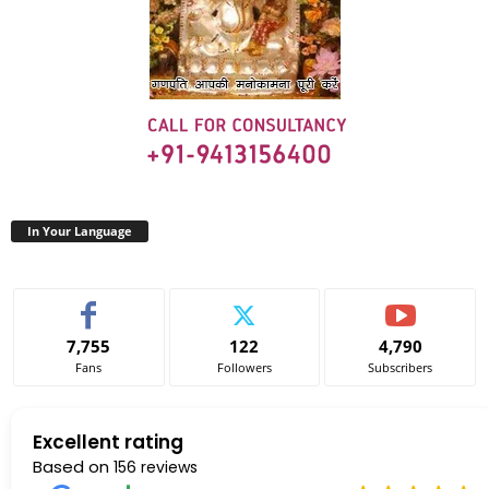
In Your Language
7,755
122
4,790
Fans
Followers
Subscribers
Excellent rating
Based on
156 reviews