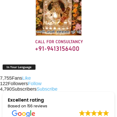
In Your Language
7,755
Fans
Like
122
Followers
Follow
4,790
Subscribers
Subscribe
Excellent rating
Based on
156 reviews