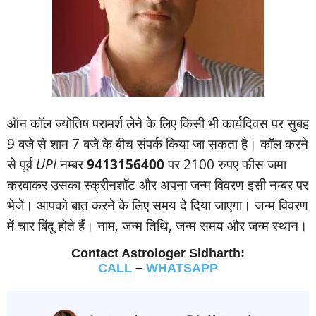
ऑन कॉल ज्‍योतिष परामर्श लेने के लिए किसी भी कार्यदिवस पर सुबह
9 बजे से शाम 7 बजे के बीच संपर्क किया जा सकता है। कॉल करने
से पूर्व
UPI
नम्‍बर
9413156400
पर 2100 रुपए फीस जमा
करवाकर उसका स्‍क्रीनशॉट और अपना जन्‍म विवरण इसी नम्‍बर पर
भेजें। आपको बात करने के लिए समय दे दिया जाएगा। जन्‍म विवरण
में चार बिंदू होते हैं। नाम, जन्‍म तिथि, जन्‍म समय और जन्‍म स्‍थान।
Contact Astrologer Sidharth:
CALL
–
WHATSAPP