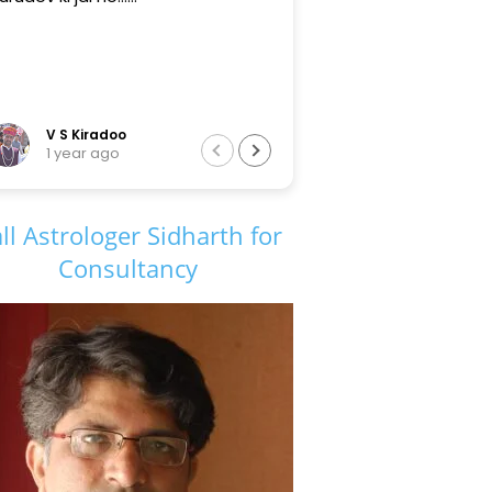
Tarun Sir
6 years ago
ll Astrologer Sidharth for
Consultancy