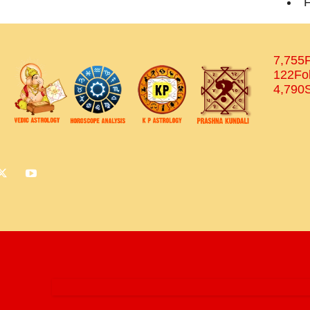
F
7,755
122
Fo
4,790