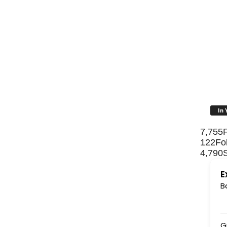
In 
7,755
122
Fo
4,790
E
B
Gurudev ki jai ho......