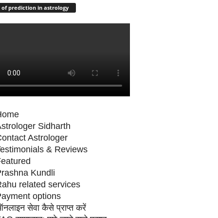
 of prediction in astrology
Home
strologer Sidharth
ontact Astrologer
estimonials & Reviews
eatured
rashna Kundli
ahu related services
ayment options
नलाइन सेवा कैसे प्राप्‍त करें