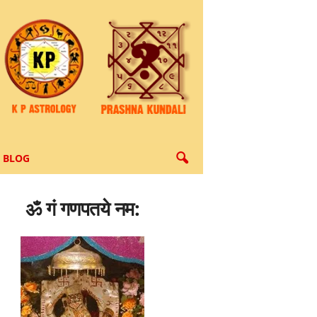
BLOG
ॐ गं गणपतये नम: