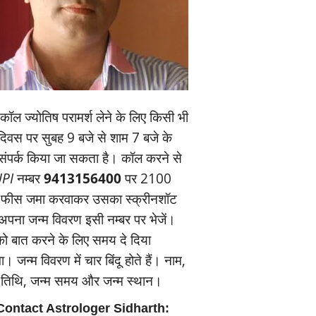
ॉल ज्‍योतिष परामर्श लेने के लिए किसी भी
यदिवस पर सुबह 9 बजे से शाम 7 बजे के
संपर्क किया जा सकता है। कॉल करने से
PI
नम्‍बर
9413156400
पर 2100
 फीस जमा करवाकर उसका स्‍क्रीनशॉट
पना जन्‍म विवरण इसी नम्‍बर पर भेजें।
 बात करने के लिए समय दे दिया
। जन्‍म विवरण में चार बिंदू होते हैं। नाम,
म तिथि, जन्‍म समय और जन्‍म स्‍थान।
Contact Astrologer Sidharth: