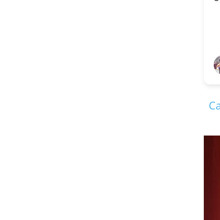
V S Kiradoo
1 year ago
Ca