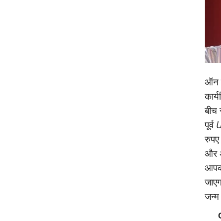
ऑन क
कार्
बीच 
पूर्व
U
रुपए
और अ
आपको
जाएगा
जन्‍