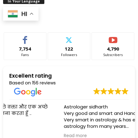
In Your Language
HI
7,754
122
4,790
Fans
Followers
Subscribers
Excellent rating
Based on
156 reviews
Astrologer sidharth
Very good and smart and Handsome man 👨
Very smart in astrology & has experience of
astrology from many years
He is a good Journalist also permit to all over 🇮🇳
Read more