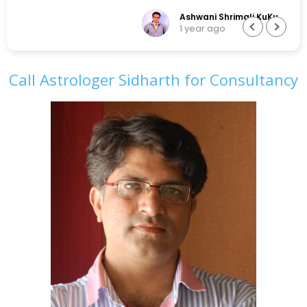
india
Ashwani Shrimali KuKu
1 year ago
Call Astrologer Sidharth for Consultancy