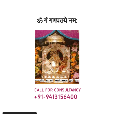
ॐ गं गणपतये नम: