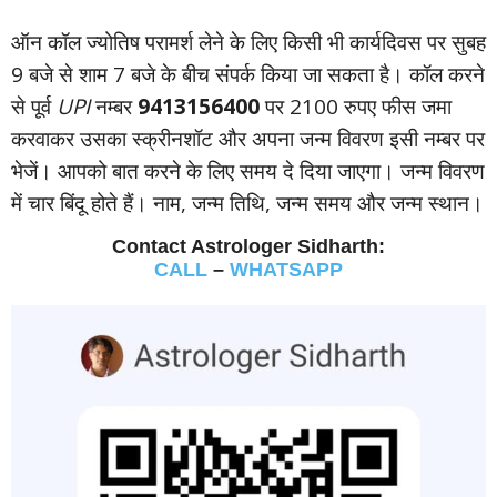
ऑन कॉल ज्‍योतिष परामर्श लेने के लिए किसी भी कार्यदिवस पर सुबह
9 बजे से शाम 7 बजे के बीच संपर्क किया जा सकता है। कॉल करने
से पूर्व
UPI
नम्‍बर
9413156400
पर 2100 रुपए फीस जमा
करवाकर उसका स्‍क्रीनशॉट और अपना जन्‍म विवरण इसी नम्‍बर पर
भेजें। आपको बात करने के लिए समय दे दिया जाएगा। जन्‍म विवरण
में चार बिंदू होते हैं। नाम, जन्‍म तिथि, जन्‍म समय और जन्‍म स्‍थान।
Contact Astrologer Sidharth:
CALL
–
WHATSAPP