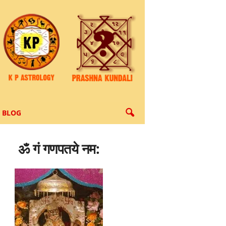
BLOG
ॐ गं गणपतये नम: