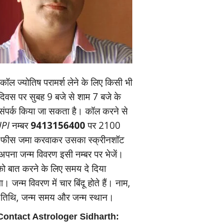
ॉल ज्‍योतिष परामर्श लेने के लिए किसी भी
यदिवस पर सुबह 9 बजे से शाम 7 बजे के
संपर्क किया जा सकता है। कॉल करने से
PI
नम्‍बर
9413156400
पर 2100
 फीस जमा करवाकर उसका स्‍क्रीनशॉट
पना जन्‍म विवरण इसी नम्‍बर पर भेजें।
 बात करने के लिए समय दे दिया
। जन्‍म विवरण में चार बिंदू होते हैं। नाम,
म तिथि, जन्‍म समय और जन्‍म स्‍थान।
Contact Astrologer Sidharth: