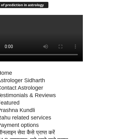
 of prediction in astrology
Home
strologer Sidharth
ontact Astrologer
estimonials & Reviews
eatured
rashna Kundli
ahu related services
ayment options
नलाइन सेवा कैसे प्राप्‍त करें