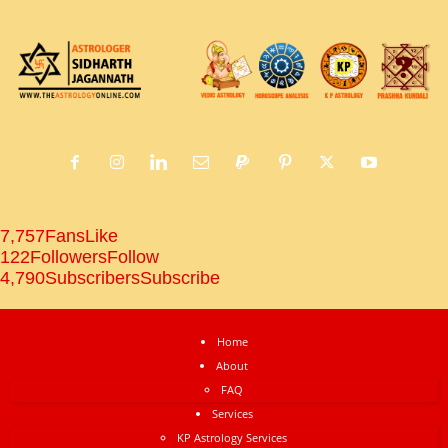
7,757
Fans
Like
122
Followers
Follow
4,790
Subscribers
Subscribe
Home
About
FAQ
Services
KP Astrology Services