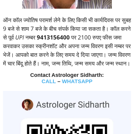
ऑन कॉल ज्‍योतिष परामर्श लेने के लिए किसी भी कार्यदिवस पर सुबह
9 बजे से शाम 7 बजे के बीच संपर्क किया जा सकता है। कॉल करने
से पूर्व
UPI
नम्‍बर
9413156400
पर 2100 रुपए फीस जमा
करवाकर उसका स्‍क्रीनशॉट और अपना जन्‍म विवरण इसी नम्‍बर पर
भेजें। आपको बात करने के लिए समय दे दिया जाएगा। जन्‍म विवरण
में चार बिंदू होते हैं। नाम, जन्‍म तिथि, जन्‍म समय और जन्‍म स्‍थान।
Contact Astrologer Sidharth:
CALL
–
WHATSAPP