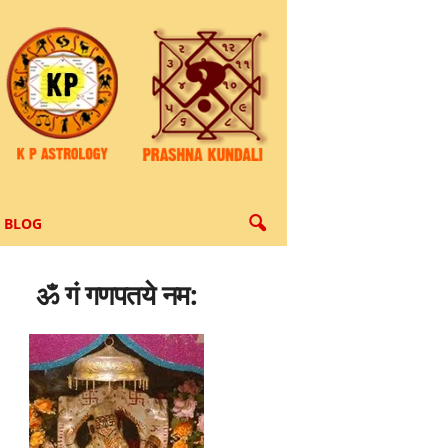
BLOG
ॐ गं गणपतये नम: