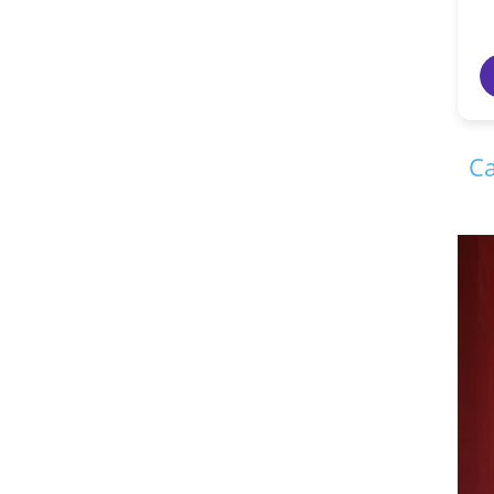
vikas agrawal
7 years ago
Ca