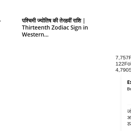
–
पश्चिमी ज्योतिष की तेरहवीं राशि |
Thirteenth Zodiac Sign in
Western...
7,757
122
Fo
4,790
E
B
जोशी जी जादूगर हैं. बह
आकलन होता है इनका.
रुप से सब हाल बता देते है