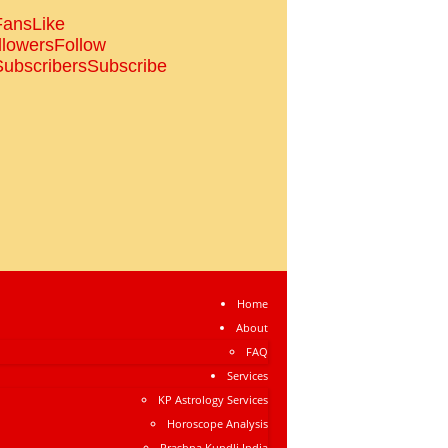
Fans
Like
llowers
Follow
Subscribers
Subscribe
Home
About
FAQ
Services
KP Astrology Services
Horoscope Analysis
Prashna Kundli India