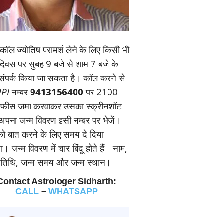
ॉल ज्‍योतिष परामर्श लेने के लिए किसी भी
यदिवस पर सुबह 9 बजे से शाम 7 बजे के
संपर्क किया जा सकता है। कॉल करने से
PI
नम्‍बर
9413156400
पर 2100
 फीस जमा करवाकर उसका स्‍क्रीनशॉट
पना जन्‍म विवरण इसी नम्‍बर पर भेजें।
 बात करने के लिए समय दे दिया
। जन्‍म विवरण में चार बिंदू होते हैं। नाम,
म तिथि, जन्‍म समय और जन्‍म स्‍थान।
Contact Astrologer Sidharth:
CALL
–
WHATSAPP