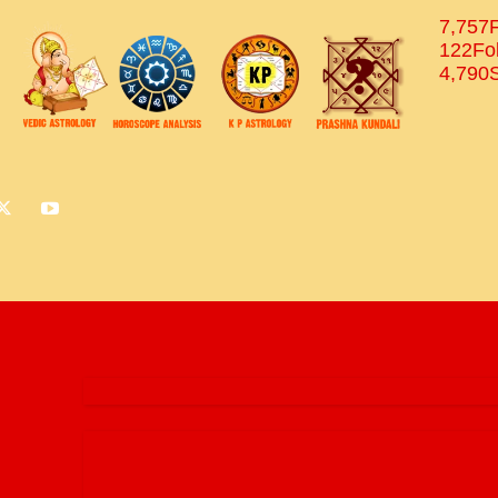
7,757
122
Fo
4,790