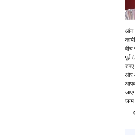
ऑन क
कार्
बीच 
पूर्व
U
रुपए
और अ
आपको
जाएगा
जन्‍