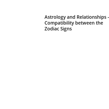
d
h
a
Astrology and Relationships 
r
Compatibility between the
t
Zodiac Signs
h