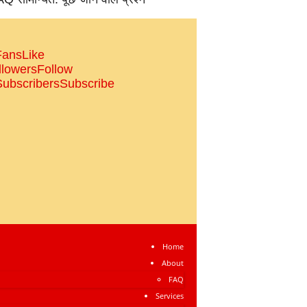
Fans
Like
llowers
Follow
Subscribers
Subscribe
Home
About
FAQ
Services