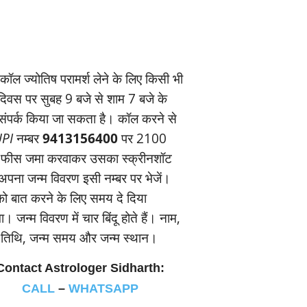
ॉल ज्‍योतिष परामर्श लेने के लिए किसी भी
यदिवस पर सुबह 9 बजे से शाम 7 बजे के
संपर्क किया जा सकता है। कॉल करने से
PI
नम्‍बर
9413156400
पर 2100
 फीस जमा करवाकर उसका स्‍क्रीनशॉट
पना जन्‍म विवरण इसी नम्‍बर पर भेजें।
 बात करने के लिए समय दे दिया
। जन्‍म विवरण में चार बिंदू होते हैं। नाम,
म तिथि, जन्‍म समय और जन्‍म स्‍थान।
Contact Astrologer Sidharth:
CALL
–
WHATSAPP