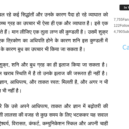
In 
कर चल रहे कई सिद्धांतों और उनके कारण पैदा हो रहे व्‍याघात को
7,755
Fan
च्‍च ग्रह का उपचार भी ऐसा ही एक और व्‍याघात है। इसे एक
122
Follo
 हैं। मान लीजिए एक तुला लग्‍न की कुण्‍डली है। उसमें शुक्र
4,790
Sub
एक त्रिकोण का अधिपति होने के कारण शनि इस कुण्‍डली में
Ca
 के कारण बुध का उपचार भी किया जा सकता है।
ी के शुक्र, शनि और बुध ग्रह का ही इलाज किया जा सकता है।
ंगल खराब स्थिति में है तो उनके इलाज की जरूरत ही नहीं है।
े ज्ञान, आधिपत्‍य, और ताकत स्‍वत: मिलती है, और अगर न भी
भी नहीं है।
े कि उसे अपने आधिपत्‍य, ताकत और ज्ञान में बढ़ोतरी की
िसी लालसा की वजह से कुछ समय के लिए भटककर यह सवाल
ऐश्‍वर्य, विरासत, कंफर्ट, कम्‍युनिकेशन स्किल और अपनी चाही