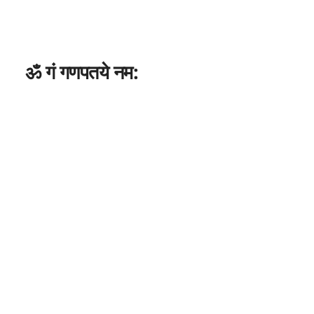
ॐ गं गणपतये नम: