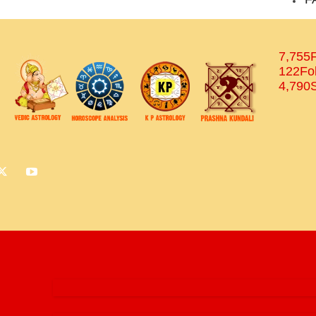
7,755
122
Fo
4,790