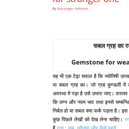
By
Astrologer Sidharth
-
सबल ग्रह का रत्
Gemstone for weak
यह भी एक टेढ़ा सवाल है कि ज्‍योतिषी उप
या सबल ग्रह का। जो ग्रह कुण्‍डली में
अवस्‍था में पड़ा है उसे उभारा जाए। वास्‍तव 
कि लग्‍न और नवम भाव तथा इनसे सम्‍बन्धि
निर्बल हो या सबल क्‍या फर्क पड़ता है। इस 
कुछ पिछले लेखों को देख लेना चाहिए।
रत
है
रत्‍न : कब, कौनसा और कैसे पहनें