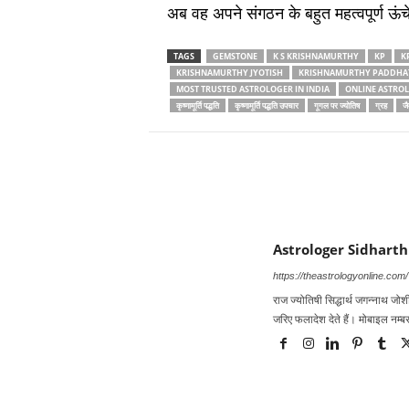
अब वह अपने संगठन के बहुत महत्‍वपूर्ण ऊ
TAGS
GEMSTONE
K S KRISHNAMURTHY
KP
K
KRISHNAMURTHY JYOTISH
KRISHNAMURTHY PADDHA
MOST TRUSTED ASTROLOGER IN INDIA
ONLINE ASTROL
कृष्‍णामूर्ति पद्धति
कृष्‍णामूर्ति पद्धति उपचार
गूगल पर ज्‍योतिष
ग्रह
जै
Astrologer Sidharth
https://theastrologyonline.com/
राज ज्‍योतिषी सिद्धार्थ जगन्‍नाथ जोशी
जरिए फलादेश देते हैं। मोबाइल नम