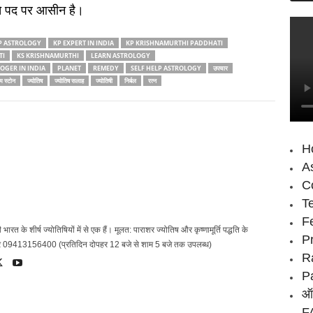
ंचे पद पर आसीन है।
P ASTROLOGY
KP EXPERT IN INDIA
KP KRISHNAMURTHI PADDHATI
TI
KS KRISHNAMURTHI
LEARN ASTROLOGY
OGER IN INDIA
PLANET
REMEDY
SELF HELP ASTROLOGY
उपचार
म स्‍टोन
ज्‍योतिष
ज्‍योतिष सलाह
ज्‍योतिषी
निर्बल
रत्‍न
H
As
Co
T
F
 भारत के शीर्ष ज्‍योतिषियों में से एक हैं। मूलत: पाराशर ज्‍योतिष और कृष्‍णामूर्ति पद्धति के
P
्‍बर 09413156400 (प्रतिदिन दोपहर 12 बजे से शाम 5 बजे तक उपलब्‍ध)
R
P
ऑन
FA