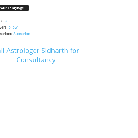
Your Language
s
Like
wers
Follow
scribers
Subscribe
ll Astrologer Sidharth for
Consultancy