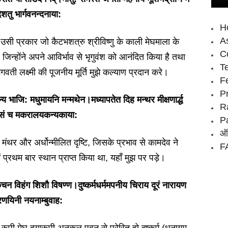
िशतु भार्गवनन्दनाया:
H
As
 उसी प्रकार जो कैटभशत्रु श्रीविष्णु के काली मेघमाला के
Co
, जिन्होंने अपने आविर्भाव से भृगुवंश को आनंदित किया है तथा
T
ती लक्ष्मी की पूजनीय मूर्ति मुझे कल्याण प्रदान करे।
F
P
ल्य भाजि: मधुमायनि मन्मथेन।मध्यापतेत दिह मन्थर मीक्षणार्द्ध
R
लसं च मकरालयकन्यकाया:
P
ऑन
ंथर और अर्धोन्मीलित दृष्टि, जिसके प्रभाव से कामदेव ने
FA
प्रथम बार स्थान प्राप्त किया था, यहाँ मुझ पर पड़े।
िंचन विहंग शिशौ विषण्ण।दुष्कर्मधर्ममपनीय चिराय दूरं नारायण
रणयिनी नयनाम्बुवाह: