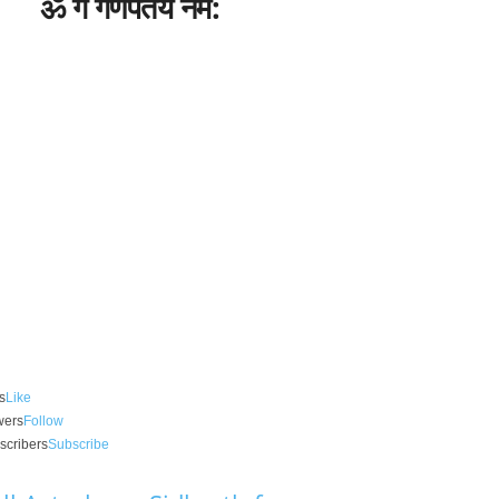
ॐ गं गणपतये नम:
s
Like
wers
Follow
scribers
Subscribe