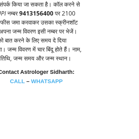
संपर्क किया जा सकता है। कॉल करने से
PI
नम्‍बर
9413156400
पर 2100
 फीस जमा करवाकर उसका स्‍क्रीनशॉट
पना जन्‍म विवरण इसी नम्‍बर पर भेजें।
 बात करने के लिए समय दे दिया
। जन्‍म विवरण में चार बिंदू होते हैं। नाम,
म तिथि, जन्‍म समय और जन्‍म स्‍थान।
Contact Astrologer Sidharth:
CALL
–
WHATSAPP