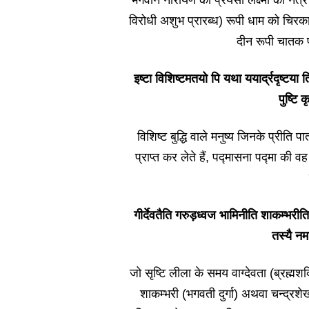
भगवान नारायण की प्रेयसी लक्ष्मी का नेत्र
विरोधी अशुभ प्रारब्ध) रूपी धाम को चिरका
दीन रूपी चातक 
इष्टा विशिष्टमतयो पि यथा ययार्द्रदृष्टया त
पुष्टि 
विशिष्ट बुद्धि वाले मनुष्य जिनके प्रीति 
प्राप्त कर लेते हैं, पद्‍मासना पद्‍मा की
गीर्देवतैति गरुड़ध्वज भामिनीति शाकम्भरी
तस्यै ‍नम
जो सृष्टि लीला के समय वाग्देवता (ब्रह्मश
शाकम्भरी (भगवती दुर्गा) अथवा चन्द्रशेख