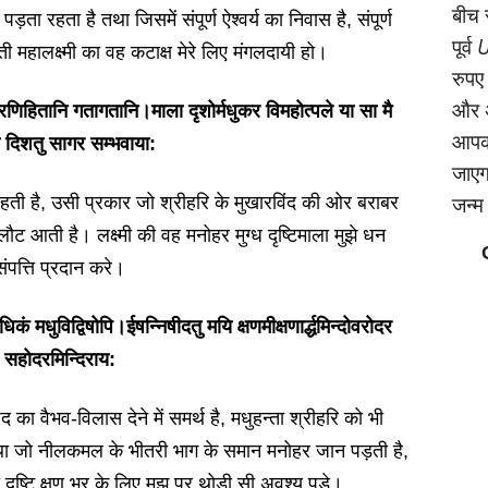
बीच 
पड़ता रहता है तथा जिसमें संपूर्ण ऐश्वर्य का निवास है, संपूर्ण
पूर्व
U
ती महालक्ष्मी का वह कटाक्ष मेरे लिए मंगलदायी हो।
रुपए
और अ
्रपाप्रणिहितानि गतागतानि।माला दृशोर्मधुकर विमहोत्पले या सा मै
आपको
ं दिशतु सागर सम्भवाया:
जाएगा
जन्‍
ती है, उसी प्रकार जो श्रीहरि के मुखारविंद की ओर बराबर
ौट आती है। लक्ष्मी की वह मनोहर मुग्ध दृष्टिमाला मुझे धन
संपत्ति प्रदान करे।
धिकं मधुविद्विषोपि।ईषन्निषीदतु मयि क्षणमीक्षणार्द्धमिन्दोवरोदर
सहोदरमिन्दिराय:
द का वैभव-विलास देने में समर्थ है, मधुहन्ता श्रीहरि को भी
ा जो नीलकमल के भीतरी भाग के समान मनोहर जान पड़ती है,
ी दृष्टि क्षण भर के लिए मुझ पर थोड़ी सी अवश्य पड़े।