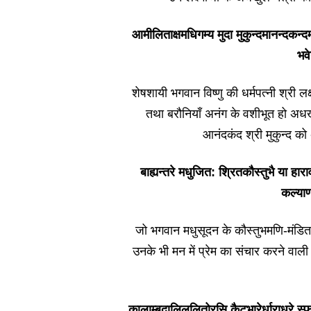
आमीलिताक्षमधिगम्य मुदा मुकुन्दमानन्दकन्द
भवे
शेषशायी भगवान विष्णु की धर्मपत्नी श्री लक्ष
तथा बरौनियाँ अनंग के वशीभूत हो अधखु
आनंदकंद श्री मुकुन्द क
बाह्यन्तरे मधुजित: श्रितकौस्तुभै या ह
कल्या
जो भगवान मधुसूदन के कौस्तुभमणि-मंडित 
उनके भी मन में प्रेम का संचार करने वा
कालाम्बुदालिललितोरसि कैटभारेर्धाराधरे स्फ