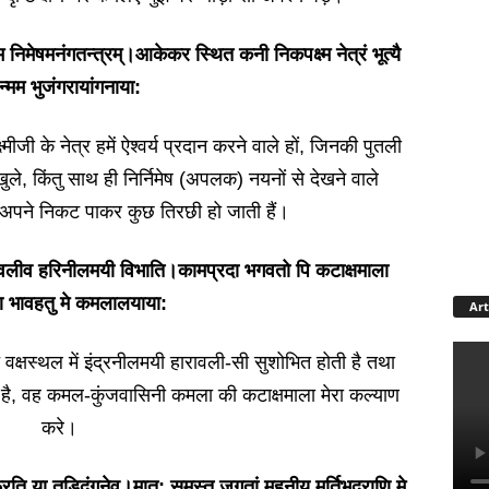
म निमेषमनंगतन्त्रम्।आकेकर स्थित कनी निकपक्ष्म नेत्रं भूत्यै
न्मम भुजंगरायांगनाया:
्मीजी के नेत्र हमें ऐश्वर्य प्रदान करने वाले हों, जिनकी पु‍तली
ले, किंतु साथ ही निर्निमेष (अपलक) नयनों से देखने वाले
ो अपने निकट पाकर कुछ तिरछी हो जाती हैं।
ारावलीव हरि‍नीलमयी विभाति।कामप्रदा भगवतो पि कटाक्षमाला
ण भावहतु मे कमलालयाया:
Art
वक्षस्थल में इंद्रनीलमयी हारावली-सी सुशोभित होती है तथा
ली है, वह कमल-कुंजवासिनी कमला की कटाक्षमाला मेरा कल्याण
करे।
ुरति या तडिदंगनेव्।मातु: समस्त जगतां महनीय मूर्तिभद्राणि मे