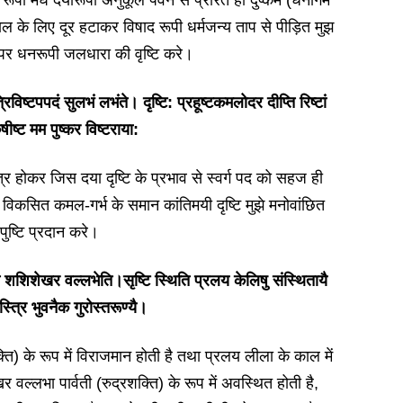
 रूपी मेघ दयारूपी अनुकूल पवन से प्रेरित हो दुष्कर्म (धनागम
ल के लिए दूर हटाकर विषाद रूपी धर्मजन्य ताप से पीड़ित मुझ
पर धनरूपी जलधारा की वृष्टि करे।
्रिविष्टपपदं सुलभं लभंते। दृष्टि:
प्रहूष्टकमलोदर दीप्ति रिष्टां
कृषीष्ट मम पुष्कर विष्टराया:
पात्र होकर जिस दया दृष्टि के प्रभाव से स्वर्ग पद को सहज ही
 वह विकसित कमल-गर्भ के समान कांतिमयी दृष्टि मुझे मनोवांछित
पुष्टि प्रदान करे।
ति शशिशेखर वल्लभेति।सृष्टि स्थिति प्रलय केलिषु संस्थितायै
स्त्रि भुवनैक गुरोस्तरूण्यै।
क्ति) के रूप में विराजमान होती है तथा प्रलय लीला के काल में
र वल्लभा पार्वती (रुद्रशक्ति) के रूप में अवस्थित होती है,