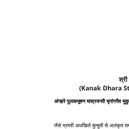
श्री
(Kanak Dhara St
अंगहरे पुलकभूषण माश्रयन्ती भृगांगनैव मु
जैसे भ्रमरी अधखिले कुसुमों से अलंकृत त