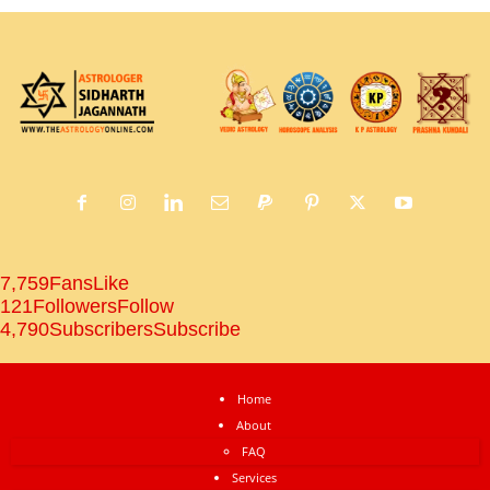
7,759
Fans
Like
121
Followers
Follow
4,790
Subscribers
Subscribe
Home
About
FAQ
Services