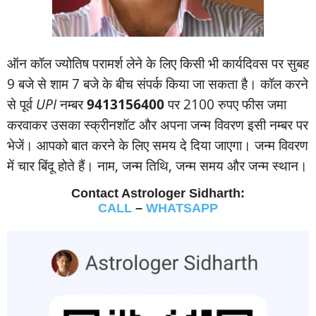
ऑन कॉल ज्‍योतिष परामर्श लेने के लिए किसी भी कार्यदिवस पर सुबह
9 बजे से शाम 7 बजे के बीच संपर्क किया जा सकता है। कॉल करने
से पूर्व
UPI
नम्‍बर
9413156400
पर 2100 रुपए फीस जमा
करवाकर उसका स्‍क्रीनशॉट और अपना जन्‍म विवरण इसी नम्‍बर पर
भेजें। आपको बात करने के लिए समय दे दिया जाएगा। जन्‍म विवरण
में चार बिंदू होते हैं। नाम, जन्‍म तिथि, जन्‍म समय और जन्‍म स्‍थान।
Contact Astrologer Sidharth:
CALL
–
WHATSAPP