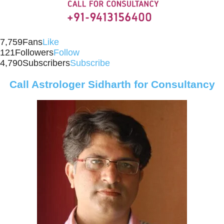
7,759
Fans
Like
121
Followers
Follow
4,790
Subscribers
Subscribe
Call Astrologer Sidharth for Consultancy