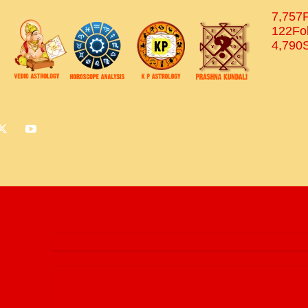
7,757
122
Fo
4,790