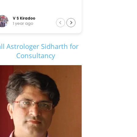
V S Kiradoo
Tarun Sir
1 year ago
6 years ago
ll Astrologer Sidharth for
Consultancy