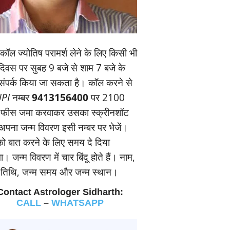
ॉल ज्‍योतिष परामर्श लेने के लिए किसी भी
यदिवस पर सुबह 9 बजे से शाम 7 बजे के
संपर्क किया जा सकता है। कॉल करने से
PI
नम्‍बर
9413156400
पर 2100
 फीस जमा करवाकर उसका स्‍क्रीनशॉट
पना जन्‍म विवरण इसी नम्‍बर पर भेजें।
 बात करने के लिए समय दे दिया
। जन्‍म विवरण में चार बिंदू होते हैं। नाम,
म तिथि, जन्‍म समय और जन्‍म स्‍थान।
Contact Astrologer Sidharth:
CALL
–
WHATSAPP