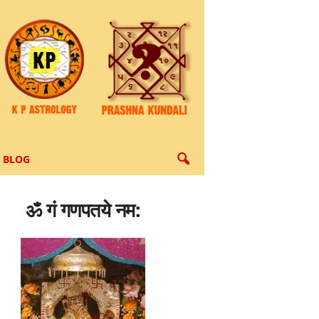
BLOG
ॐ गं गणपतये नम: