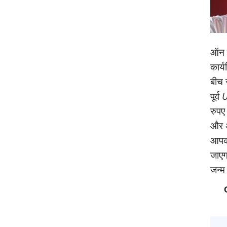
ऑन क
कार्
बीच 
पूर्व
U
रुपए
और अ
आपको
जाएगा
जन्‍