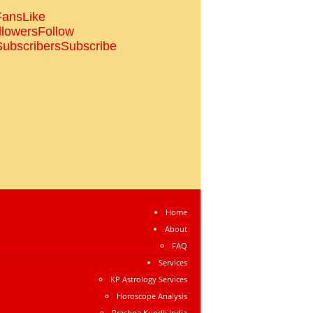
Fans
Like
llowers
Follow
Subscribers
Subscribe
Home
About
FAQ
Services
KP Astrology Services
Horoscope Analysis
Prashna Kundli India