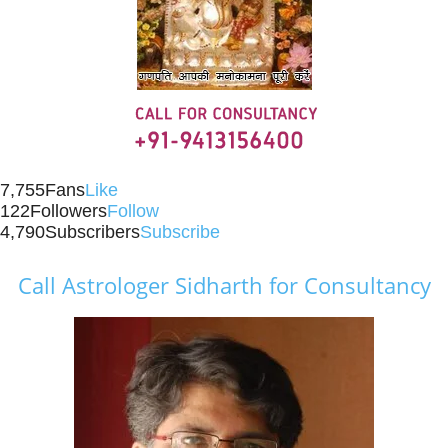
7,755
Fans
Like
122
Followers
Follow
4,790
Subscribers
Subscribe
Call Astrologer Sidharth for Consultancy