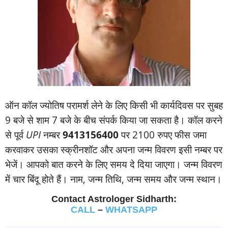
ऑन कॉल ज्‍योतिष परामर्श लेने के लिए किसी भी कार्यदिवस पर सुबह
9 बजे से शाम 7 बजे के बीच संपर्क किया जा सकता है। कॉल करने
से पूर्व
UPI
नम्‍बर
9413156400
पर 2100 रुपए फीस जमा
करवाकर उसका स्‍क्रीनशॉट और अपना जन्‍म विवरण इसी नम्‍बर पर
भेजें। आपको बात करने के लिए समय दे दिया जाएगा। जन्‍म विवरण
में चार बिंदू होते हैं। नाम, जन्‍म तिथि, जन्‍म समय और जन्‍म स्‍थान।
Contact Astrologer Sidharth:
CALL
–
WHATSAPP