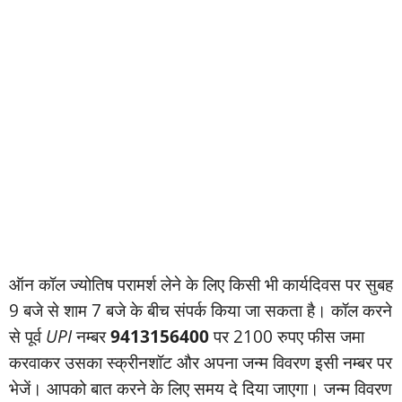
ऑन कॉल ज्‍योतिष परामर्श लेने के लिए किसी भी कार्यदिवस पर सुबह
9 बजे से शाम 7 बजे के बीच संपर्क किया जा सकता है। कॉल करने
से पूर्व
UPI
नम्‍बर
9413156400
पर 2100 रुपए फीस जमा
करवाकर उसका स्‍क्रीनशॉट और अपना जन्‍म विवरण इसी नम्‍बर पर
भेजें। आपको बात करने के लिए समय दे दिया जाएगा। जन्‍म विवरण