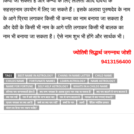
किया जा सकता है और कन्‍या के लिए ललिता आदि देवियों के
सहस्रनाम उपयोग में लिए जा सकते हैं। इसके अलावा पुरुषदेव के नाम
के आगे प्रिया लगाकर किसी भी कन्‍या का नाम बनाया जा सकता है
और देवी के किसी भी नाम के आगे पति लगाकर किसी भी बालक का
नाम भी बनाया जा सकता है। ऐसे नाम शुभ भी होंगे और सार्थक भी।
ज्‍योतिषी सिद्धार्थ जगन्‍नाथ जोशी
9413156400
TAGS
BEST NAME IN ASTROLOGY
CHANG IN NAME LATTER
CHILD NAME
CHILDS NAME
FORTUNATE NAMES
LEARN ASTROLOGY
NAME ASTROLOGY
NAME FOR FORTUNE
SELF HELP ASTROLOGY
WHATS IN A CHILDS NAME
कौनसा नाम भाग्ययशाली होता है
क्‍या जन्‍म नामाक्षर के अलावा दूसरा नाम रखा जा सकता है?
क्‍या नाम बदलने से भाग्‍य बदलता है
क्‍या नाम रखें
नाम में क्‍यो जोड़ें कि भाग्‍य बदल जाए
नाम से भाग्‍य बदलता है
नामाक्षर से क्‍या गणनाएं संभव हैं ?
प्रथम नामाक्षर का क्‍या अर्थ है
बच्‍चे का क्‍या नाम रखें?
बच्‍चों के नाम
लक्ष्‍मी
वैदिक ज्‍योतिष उपचार
संतान का कैसा नाम रखना चाहिए?