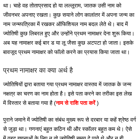
था। चाहे वह तोताप्रसाद हो या लल्‍लूराम, जातक उसी नाम को
जीवनभर अपनाए रखता। कुछ सयाने लोग कालांतर में अपना जन्‍म का
नाम जन्‍मपत्रिका में रखकर ऑफिशियल नाम बदल लेते थे। बाद में
ज्‍योतिषी कुछ लिबरल हुए और उन्‍होंने प्रथम नामाक्षर देना शुरू किया।
अब यह नामाक्षर कई बार ड या लू जैसा कुछ अटपटा हो जाता। इसके
बावजूद प्रथम नामाक्षर को फॉलो करने का प्रयास किया जाता था।
प्रथम नामाक्षर का क्‍या अर्थ है
ज्‍योतिषियों द्वारा बताया गया प्रथम नामाक्षर वास्‍तव में जातक के जन्‍म
नक्षत्र का चरण का नाम होता है। इसे पता करने का तरीका इस लेख
में विस्‍तार से बताया गया है (
नाम से राशि पता करें
)
पुराने जमाने में ज्‍योतिषी का संबंध मुख्‍य रूप से दरबार या कहें श्रेष्‍ठ वर्ग
से जुड़ा था। गणनाएं बहुत कठिन थी और स्‍कॉलर बहुत कम थे। ऐसे
में वृहद् गणनाओं के लिए न तो ज्‍योतिषी समय दे पाते थे और न ही