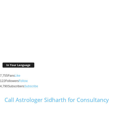
In Your Language
7,755
Fans
Like
122
Followers
Follow
4,790
Subscribers
Subscribe
Call Astrologer Sidharth for Consultancy