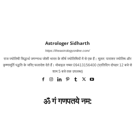
Astrologer Sidharth
https://theastrologyonline.com/
राज ज्‍योतिषी सिद्धार्थ जगन्‍नाथ जोशी भारत के शीर्ष ज्‍योतिषियों में से एक हैं। मूलत: पाराशर ज्‍योतिष और
कृष्‍णामूर्ति पद्धति के जरिए फलादेश देते हैं। मोबाइल नम्‍बर 09413156400 (प्रतिदिन दोपहर 12 बजे से
शाम 5 बजे तक उपलब्‍ध)
ॐ गं गणपतये नम: