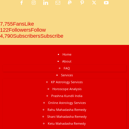
7,755
Fans
Like
122
Followers
Follow
4,790
Subscribers
Subscribe
Home
About
FAQ
Services
KP Astrology Services
Horoscope Analysis
Prashna Kundli India
Online Astrology Services
Rahu Mahadasha Remedy
Shani Mahadasha Remedy
Ketu Mahadasha Remedy