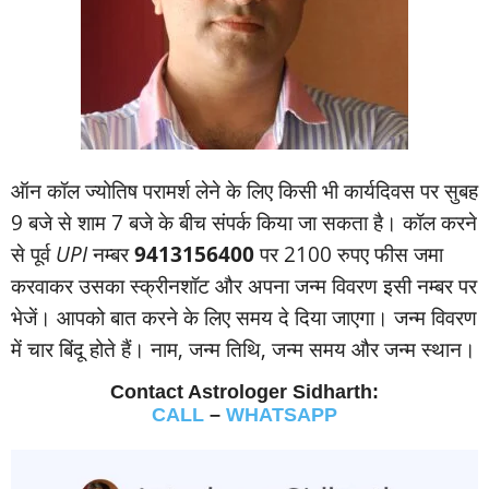
ऑन कॉल ज्‍योतिष परामर्श लेने के लिए किसी भी कार्यदिवस पर सुबह
9 बजे से शाम 7 बजे के बीच संपर्क किया जा सकता है। कॉल करने
से पूर्व
UPI
नम्‍बर
9413156400
पर 2100 रुपए फीस जमा
करवाकर उसका स्‍क्रीनशॉट और अपना जन्‍म विवरण इसी नम्‍बर पर
भेजें। आपको बात करने के लिए समय दे दिया जाएगा। जन्‍म विवरण
में चार बिंदू होते हैं। नाम, जन्‍म तिथि, जन्‍म समय और जन्‍म स्‍थान।
Contact Astrologer Sidharth:
CALL
–
WHATSAPP