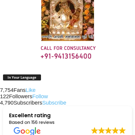
In Your Language
7,754
Fans
Like
122
Followers
Follow
4,790
Subscribers
Subscribe
Excellent rating
Based on
156 reviews