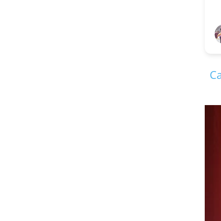
V S Kiradoo
1 year ago
Ca