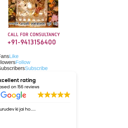
Fans
Like
llowers
Follow
Subscribers
Subscribe
xcellent rating
ased on
156 reviews
sidharth ji is a very nice person.