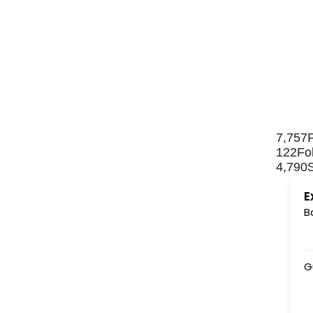
7,757
122
Fo
4,790
E
B
Gurudev ki jai ho......