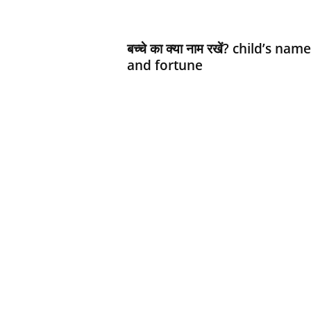
d
h
a
बच्‍चे का क्‍या नाम रखें? child’s name
r
and fortune
t
h