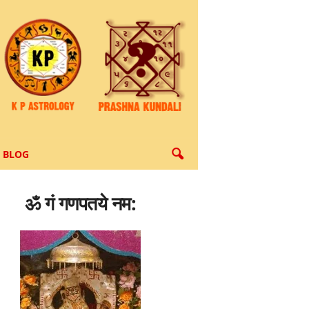
BLOG
ॐ गं गणपतये नम: