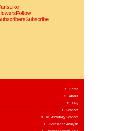
Fans
Like
llowers
Follow
Subscribers
Subscribe
Home
About
FAQ
Services
KP Astrology Services
Horoscope Analysis
Prashna Kundli India