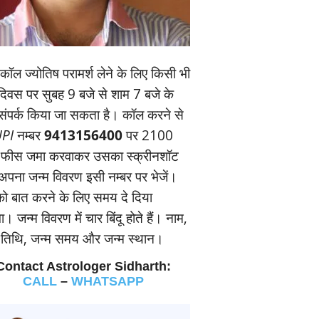
ॉल ज्‍योतिष परामर्श लेने के लिए किसी भी
यदिवस पर सुबह 9 बजे से शाम 7 बजे के
संपर्क किया जा सकता है। कॉल करने से
PI
नम्‍बर
9413156400
पर 2100
 फीस जमा करवाकर उसका स्‍क्रीनशॉट
पना जन्‍म विवरण इसी नम्‍बर पर भेजें।
 बात करने के लिए समय दे दिया
। जन्‍म विवरण में चार बिंदू होते हैं। नाम,
म तिथि, जन्‍म समय और जन्‍म स्‍थान।
Contact Astrologer Sidharth:
CALL
–
WHATSAPP