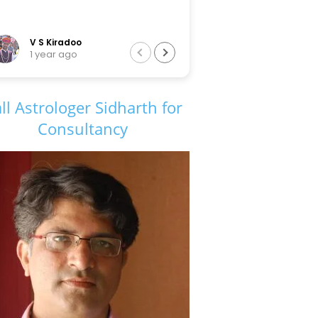
Tarun Sir
6 years ago
ll Astrologer Sidharth for
Consultancy