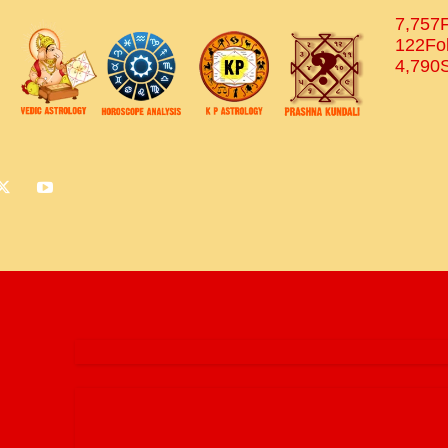
7,757
122
Fo
4,790