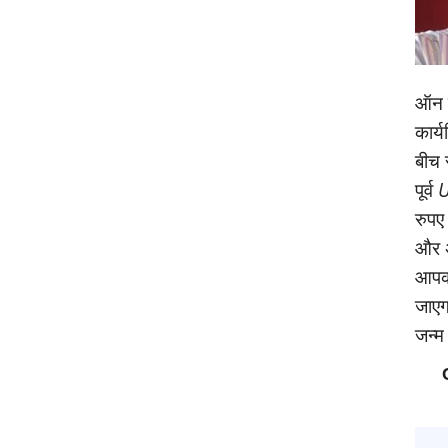
ऑन क
कार्
बीच 
पूर्व
U
रुपए
और अ
आपको
जाएगा
जन्‍