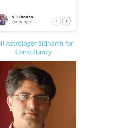
V S Kiradoo
Tarun Sir
1 year ago
6 years ago
ll Astrologer Sidharth for
Consultancy