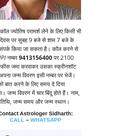
ॉल ज्‍योतिष परामर्श लेने के लिए किसी भी
यदिवस पर सुबह 9 बजे से शाम 7 बजे के
संपर्क किया जा सकता है। कॉल करने से
PI
नम्‍बर
9413156400
पर 2100
 फीस जमा करवाकर उसका स्‍क्रीनशॉट
पना जन्‍म विवरण इसी नम्‍बर पर भेजें।
 बात करने के लिए समय दे दिया
। जन्‍म विवरण में चार बिंदू होते हैं। नाम,
म तिथि, जन्‍म समय और जन्‍म स्‍थान।
Contact Astrologer Sidharth:
CALL
–
WHATSAPP