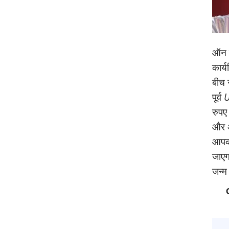
ऑन क
कार्
बीच 
पूर्व
U
रुपए
और अ
आपको
जाएगा
जन्‍