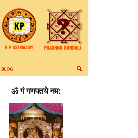
BLOG
ॐ गं गणपतये नम: