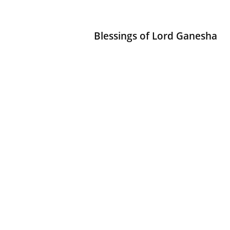
d
h
a
Blessings of Lord Ganesha
r
t
h