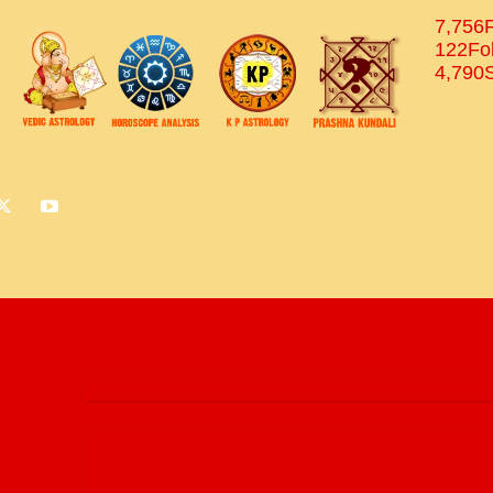
7,756
122
Fo
4,790