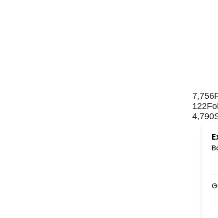
7,756
122
Fo
4,790
E
B
Gu