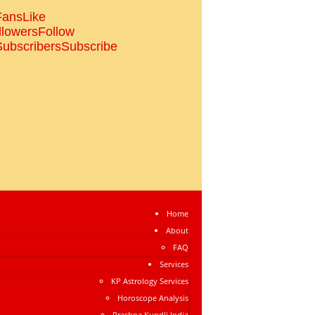
Fans
Like
llowers
Follow
Subscribers
Subscribe
Home
About
FAQ
Services
KP Astrology Services
Horoscope Analysis
Prashna Kundli India