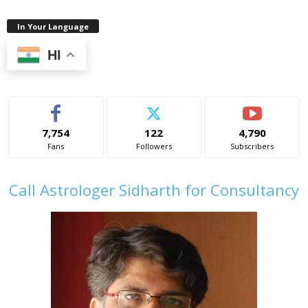
In Your Language
HI
7,754
122
4,790
Fans
Followers
Subscribers
Call Astrologer Sidharth for Consultancy