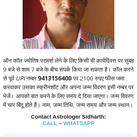
ऑन कॉल ज्‍योतिष परामर्श लेने के लिए किसी भी कार्यदिवस पर सुबह
9 बजे से शाम 7 बजे के बीच संपर्क किया जा सकता है। कॉल करने
से पूर्व
UPI
नम्‍बर
9413156400
पर 2100 रुपए फीस जमा
करवाकर उसका स्‍क्रीनशॉट और अपना जन्‍म विवरण इसी नम्‍बर पर
भेजें। आपको बात करने के लिए समय दे दिया जाएगा। जन्‍म विवरण
में चार बिंदू होते हैं। नाम, जन्‍म तिथि, जन्‍म समय और जन्‍म स्‍थान।
Contact Astrologer Sidharth:
CALL
–
WHATSAPP