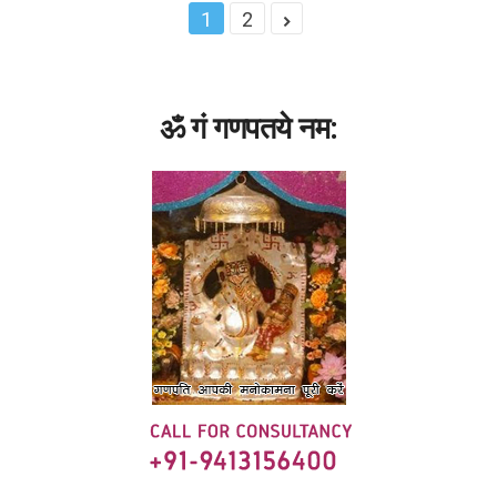
1
2
ॐ गं गणपतये नम: