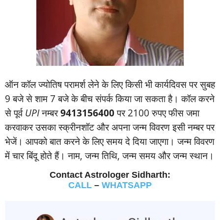
ऑन कॉल ज्‍योतिष परामर्श लेने के लिए किसी भी कार्यदिवस पर सुबह
9 बजे से शाम 7 बजे के बीच संपर्क किया जा सकता है। कॉल करने
से पूर्व
UPI
नम्‍बर
9413156400
पर 2100 रुपए फीस जमा
करवाकर उसका स्‍क्रीनशॉट और अपना जन्‍म विवरण इसी नम्‍बर पर
भेजें। आपको बात करने के लिए समय दे दिया जाएगा। जन्‍म विवरण
में चार बिंदू होते हैं। नाम, जन्‍म तिथि, जन्‍म समय और जन्‍म स्‍थान।
Contact Astrologer Sidharth:
CALL
–
WHATSAPP