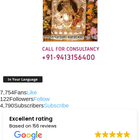
In Your Language
7,754
Fans
Like
122
Followers
Follow
4,790
Subscribers
Subscribe
Excellent rating
Based on
156 reviews