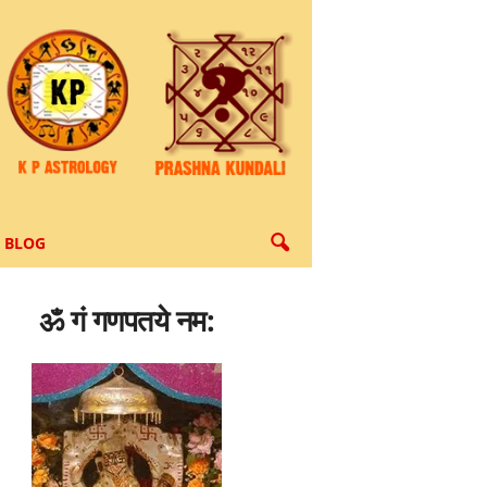
BLOG
ॐ गं गणपतये नम: