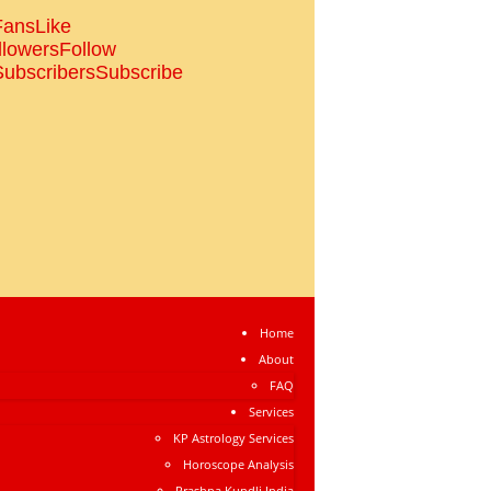
Fans
Like
llowers
Follow
Subscribers
Subscribe
Home
About
FAQ
Services
KP Astrology Services
Horoscope Analysis
Prashna Kundli India