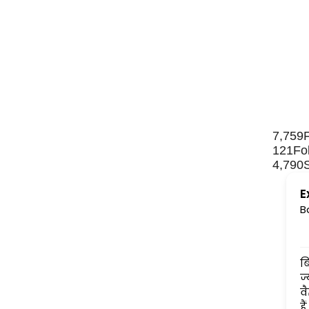
7,759
121
Fo
4,790
E
B
बिना किसी लॉग-लपेट के लि
ज्योतिषीय आलेख पढ़ती आई हूँ..
वैज्ञानिक तथ्यों पर आधारित हो
हैं....अंधानुकरण पद्धति से कोसों