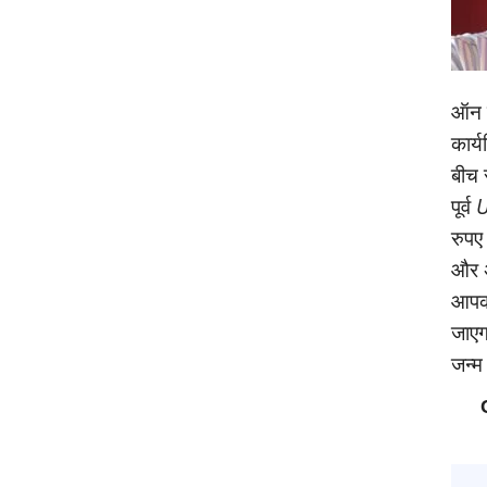
ऑन क
कार्
बीच 
पूर्व
U
रुपए
और अ
आपको
जाएगा
जन्‍