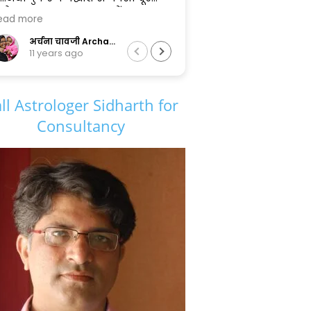
.
and impactful. I appreciate how
Read more
धार्थ
your guidance illuminates clarity
ियों के
and hope, making life's journey
Divekananda Vidyarthi
1 year ago
 सफल
smoother and more meaningful.
.......
Thank you so much!🙏🙏🙏
ll Astrologer Sidharth for
Consultancy