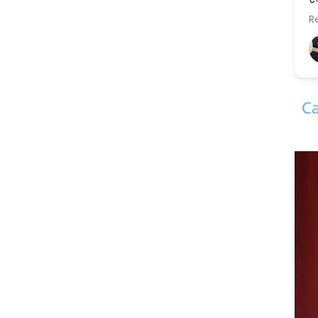
....और स्पष्ट.......सरल भाषा में.....
Read more
एक सुलझी सोच के मालिक सिद्
जी पिछली और अगली दोनों पीढ़
अर्चना चावजी Archana Chaoji (मायरा की नानी)
11 years ago
सामंजस्य को बनाए रखने में
है,और इसलिए मैं इनकी कायल हूँ
Ca