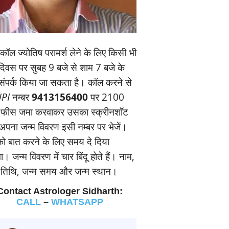
ॉल ज्‍योतिष परामर्श लेने के लिए किसी भी
यदिवस पर सुबह 9 बजे से शाम 7 बजे के
संपर्क किया जा सकता है। कॉल करने से
PI
नम्‍बर
9413156400
पर 2100
 फीस जमा करवाकर उसका स्‍क्रीनशॉट
पना जन्‍म विवरण इसी नम्‍बर पर भेजें।
 बात करने के लिए समय दे दिया
। जन्‍म विवरण में चार बिंदू होते हैं। नाम,
म तिथि, जन्‍म समय और जन्‍म स्‍थान।
Contact Astrologer Sidharth:
CALL
–
WHATSAPP