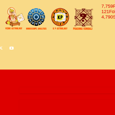
7,759
121
Fo
4,790