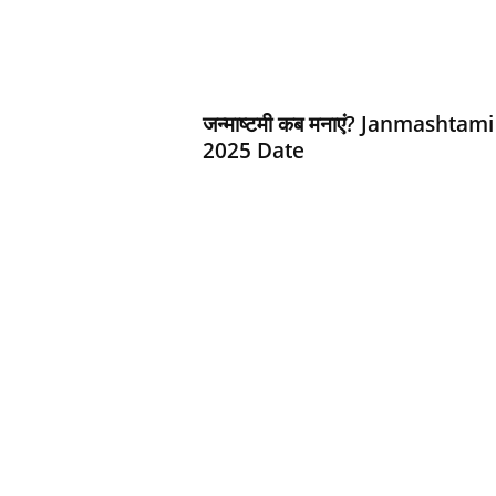
d
h
a
r
t
जन्‍माष्‍टमी कब मनाएं? Janmashtami
h
2025 Date