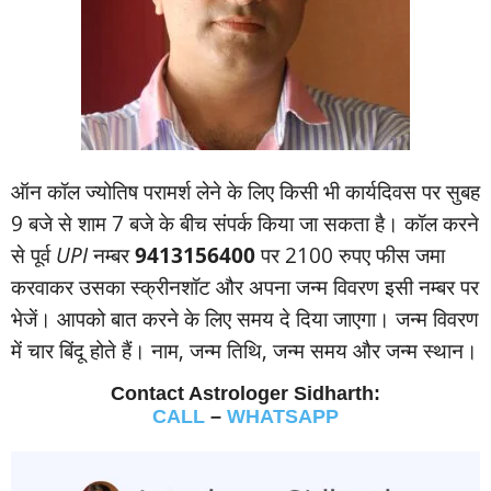
ऑन कॉल ज्‍योतिष परामर्श लेने के लिए किसी भी कार्यदिवस पर सुबह
9 बजे से शाम 7 बजे के बीच संपर्क किया जा सकता है। कॉल करने
से पूर्व
UPI
नम्‍बर
9413156400
पर 2100 रुपए फीस जमा
करवाकर उसका स्‍क्रीनशॉट और अपना जन्‍म विवरण इसी नम्‍बर पर
भेजें। आपको बात करने के लिए समय दे दिया जाएगा। जन्‍म विवरण
में चार बिंदू होते हैं। नाम, जन्‍म तिथि, जन्‍म समय और जन्‍म स्‍थान।
Contact Astrologer Sidharth:
CALL
–
WHATSAPP