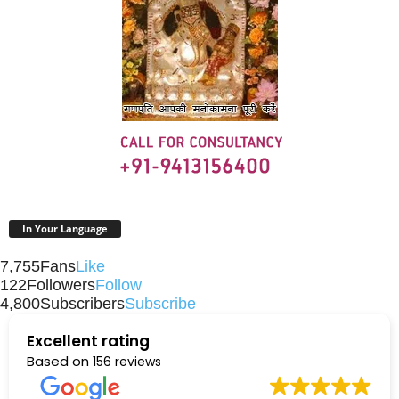
In Your Language
7,755
Fans
Like
122
Followers
Follow
4,800
Subscribers
Subscribe
Excellent rating
Based on
156 reviews