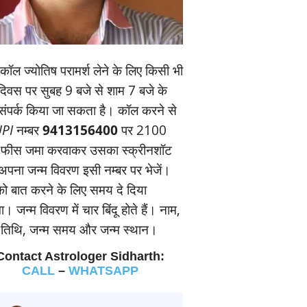
ॉल ज्‍योतिष परामर्श लेने के लिए किसी भी
यदिवस पर सुबह 9 बजे से शाम 7 बजे के
संपर्क किया जा सकता है। कॉल करने से
PI
नम्‍बर
9413156400
पर 2100
 फीस जमा करवाकर उसका स्‍क्रीनशॉट
पना जन्‍म विवरण इसी नम्‍बर पर भेजें।
 बात करने के लिए समय दे दिया
। जन्‍म विवरण में चार बिंदू होते हैं। नाम,
म तिथि, जन्‍म समय और जन्‍म स्‍थान।
Contact Astrologer Sidharth:
CALL
–
WHATSAPP