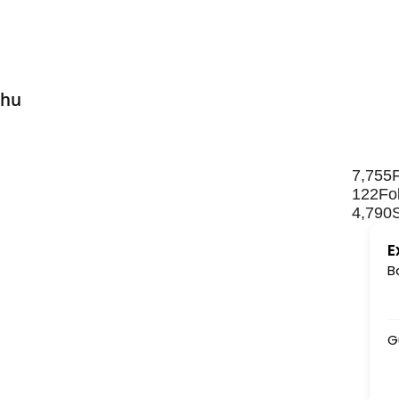
Rahu
7,755
122
Fo
4,790
E
B
Gu