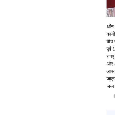
ऑन क
कार्
बीच 
पूर्व
U
रुपए
और अ
आपको
जाएगा
जन्‍