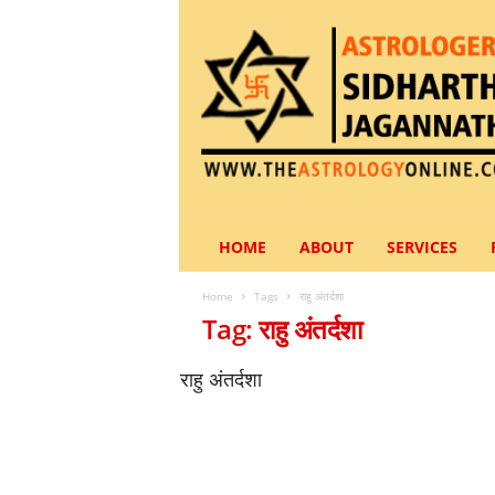
A
HOME
ABOUT
SERVICES
s
t
r
Home
Tags
राहु अंतर्दशा
o
Tag: राहु अंतर्दशा
l
o
राहु अंतर्दशा
g
e
r
S
i