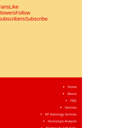
Fans
Like
llowers
Follow
Subscribers
Subscribe
Home
About
FAQ
Services
KP Astrology Services
Horoscope Analysis
Prashna Kundli India