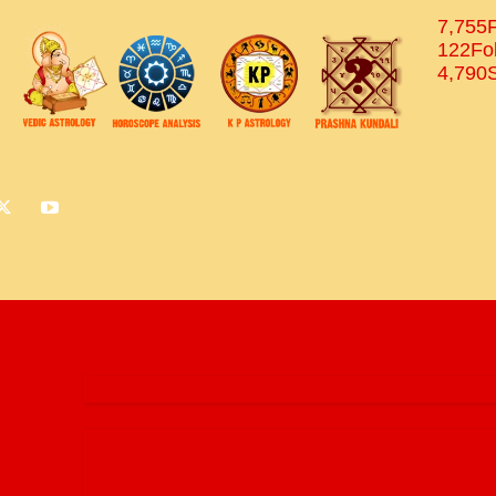
7,755
122
Fo
4,790