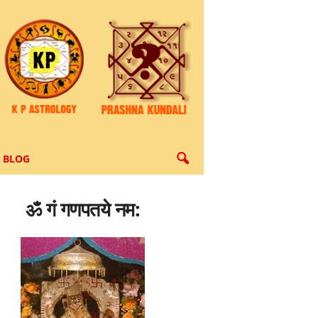
BLOG
ॐ गं गणपतये नम: