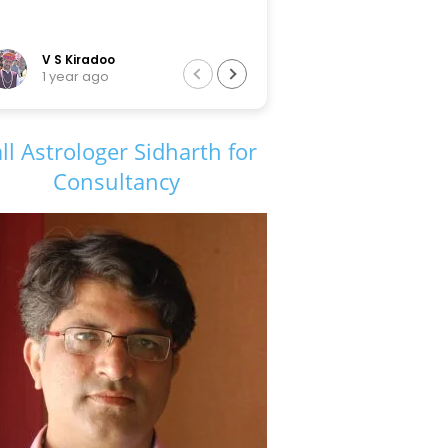
V S Kiradoo
Tarun Sir
1 year ago
6 years ago
ll Astrologer Sidharth for
Consultancy