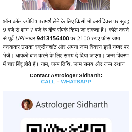
ऑन कॉल ज्‍योतिष परामर्श लेने के लिए किसी भी कार्यदिवस पर सुबह
9 बजे से शाम 7 बजे के बीच संपर्क किया जा सकता है। कॉल करने
से पूर्व
UPI
नम्‍बर
9413156400
पर 2100 रुपए फीस जमा
करवाकर उसका स्‍क्रीनशॉट और अपना जन्‍म विवरण इसी नम्‍बर पर
भेजें। आपको बात करने के लिए समय दे दिया जाएगा। जन्‍म विवरण
में चार बिंदू होते हैं। नाम, जन्‍म तिथि, जन्‍म समय और जन्‍म स्‍थान।
Contact Astrologer Sidharth:
CALL
–
WHATSAPP