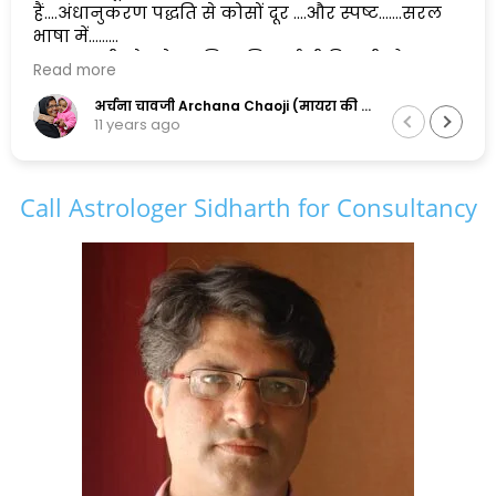
हैं....अंधानुकरण पद्धति से कोसों दूर ....और स्पष्ट.......सरल
भाषा में......
एक सुलझी सोच के मालिक सिद्धार्थ जी पिछली और
Read more
अगली दोनों पीढ़ियों के सामंजस्य को बनाए रखने में
सफल है,और इसलिए मैं इनकी कायल हूँ.......
अर्चना चावजी Archana Chaoji (मायरा की नानी)
11 years ago
Call Astrologer Sidharth for Consultancy