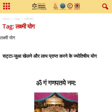
Home
Tags
लक्ष्‍मी योग
Tag: लक्ष्‍मी योग
लक्ष्‍मी योग
सट्टा-जुआ खेलने और लाभ प्राप्‍त करने के ज्‍योतिषीय योग
ॐ गं गणपतये नम: