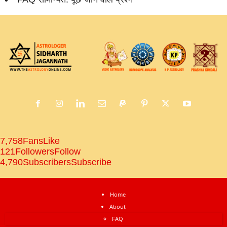
7,758
Fans
Like
121
Followers
Follow
4,790
Subscribers
Subscribe
Home
About
FAQ