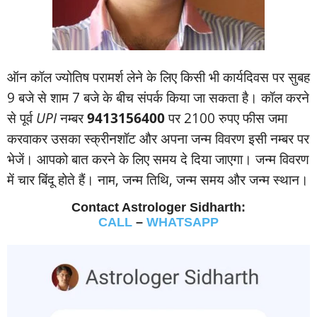
ऑन कॉल ज्‍योतिष परामर्श लेने के लिए किसी भी कार्यदिवस पर सुबह
9 बजे से शाम 7 बजे के बीच संपर्क किया जा सकता है। कॉल करने
से पूर्व
UPI
नम्‍बर
9413156400
पर 2100 रुपए फीस जमा
करवाकर उसका स्‍क्रीनशॉट और अपना जन्‍म विवरण इसी नम्‍बर पर
भेजें। आपको बात करने के लिए समय दे दिया जाएगा। जन्‍म विवरण
में चार बिंदू होते हैं। नाम, जन्‍म तिथि, जन्‍म समय और जन्‍म स्‍थान।
Contact Astrologer Sidharth:
CALL
–
WHATSAPP