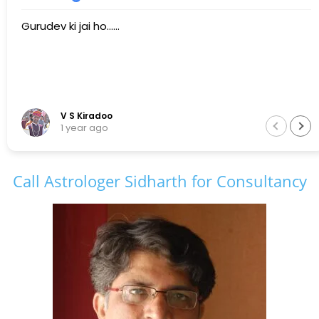
Gurudev ki jai ho......
V S Kiradoo
1 year ago
Call Astrologer Sidharth for Consultancy