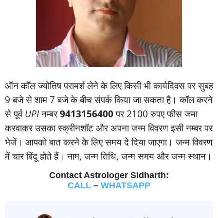
ऑन कॉल ज्‍योतिष परामर्श लेने के लिए किसी भी कार्यदिवस पर सुबह
9 बजे से शाम 7 बजे के बीच संपर्क किया जा सकता है। कॉल करने
से पूर्व
UPI
नम्‍बर
9413156400
पर 2100 रुपए फीस जमा
करवाकर उसका स्‍क्रीनशॉट और अपना जन्‍म विवरण इसी नम्‍बर पर
भेजें। आपको बात करने के लिए समय दे दिया जाएगा। जन्‍म विवरण
में चार बिंदू होते हैं। नाम, जन्‍म तिथि, जन्‍म समय और जन्‍म स्‍थान।
Contact Astrologer Sidharth:
CALL
–
WHATSAPP